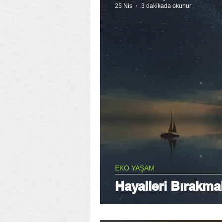
25 Nis
3 dakikada okunur
EKO YAŞAM
Hayalleri Bırakma