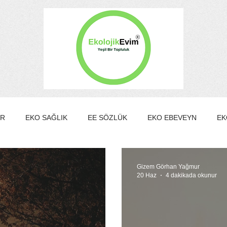
ER
EKO SAĞLIK
EE SÖZLÜK
EKO EBEVEYN
EK
EKO KÜLTÜR&SANAT
EKO EV
EKO TURİZM
EKO Y
Gizem Görhan Yağmur
20 Haz
4 dakikada okunur
MBER KULÜBÜ
EE Gönüllülük Programı