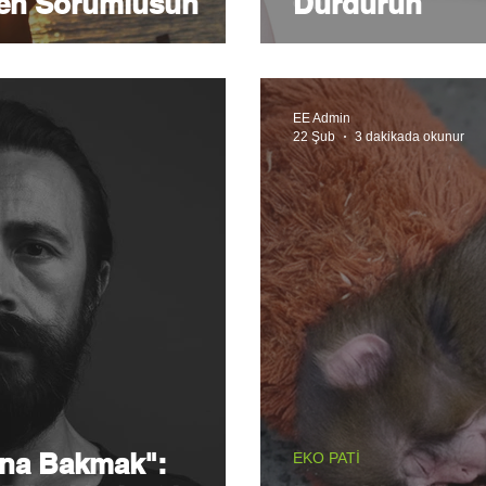
en Sorumlusun
Durdurun
EE Admin
22 Şub
3 dakikada okunur
tına Bakmak":
EKO PATİ