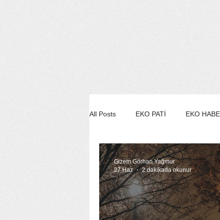
All Posts
EKO PATİ
EKO HAB
EKO STİL/MODA/GÜZELLİK
Gizem Görhan Yağmur
27 Haz
2 dakikada okunur
EKO SÖYLEŞİ
EE YEŞİL ÇE