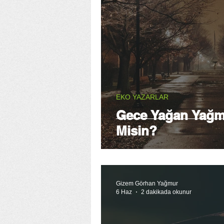
EKO YAZARLAR
Gece Yağan Yağmu
Misin?
Gizem Görhan Yağmur
6 Haz
2 dakikada okunur