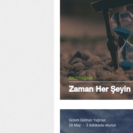
EKO YAŞAM
Zaman Her Şeyin İ
Gizem Görhan Yağmur
16 May
3 dakikada okunur