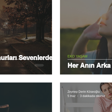
rları Sevenlerden
EKO YAŞAM
Her Anın Arka
Zeynep Derin Köseoğlu
5 Haz
3 dakikada okunur