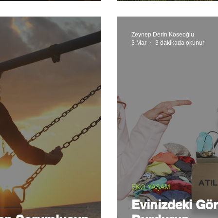
Zeynep Derin Köseoğlu
3 Mar
3 dakikada okunur
EKO YAŞAM
Evinizdeki Gö