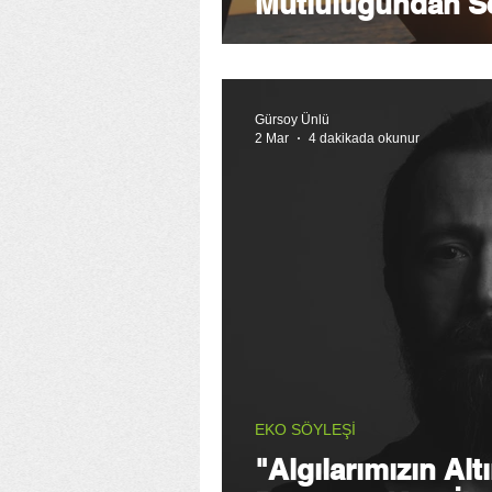
Mutluluğundan S
Gürsoy Ünlü
2 Mar
4 dakikada okunur
EKO SÖYLEŞİ
"Algılarımızın Al