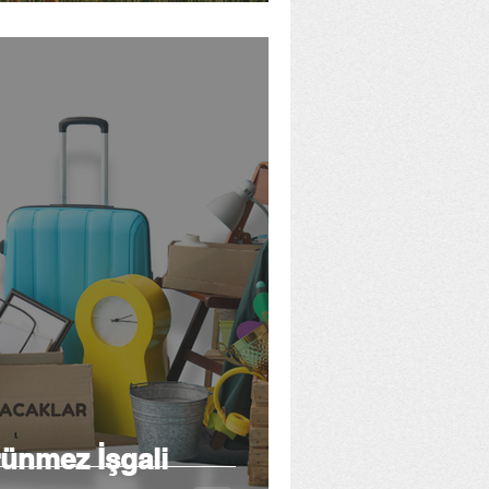
rünmez İşgali