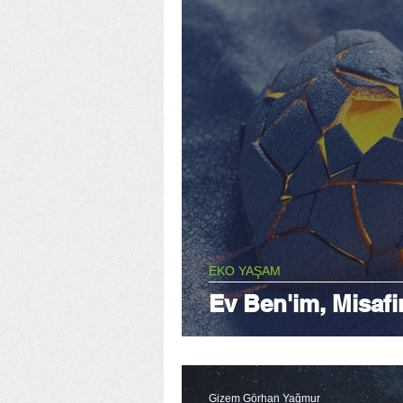
EKO YAŞAM
Ev Ben'im, Misafir
Gizem Görhan Yağmur