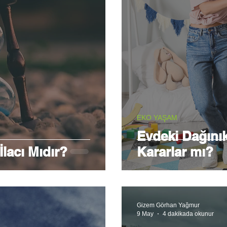
EKO YAŞAM
Evdeki Dağınık
lacı Mıdır?
Kararlar mı?
Gizem Görhan Yağmur
9 May
4 dakikada okunur