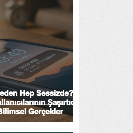
Neden Hep Sessizde?
anıcılarının Şaşırtıcı
Bilimsel Gerçekler