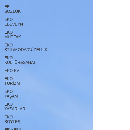
EE
SÖZLÜK
EKO
EBEVEYN
EKO
MUTFAK
EKO
STİL/MODA/GÜZELLİK
EKO
KÜLTÜR&SANAT
EKO EV
EKO
TURİZM
EKO
YAŞAM
EKO
YAZARLAR
EKO
SÖYLEŞİ
EE YEŞİL