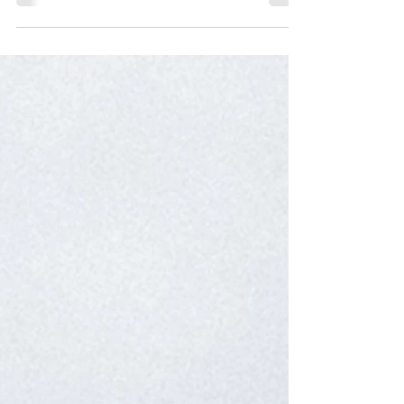
Yaşamak çok kıymetli bir şey. Nefes almak,
yaşadığını hissetmek, anda olmak, duygularını
dilediğince dışarı yansıtmak… Bu hayatı bir kez...