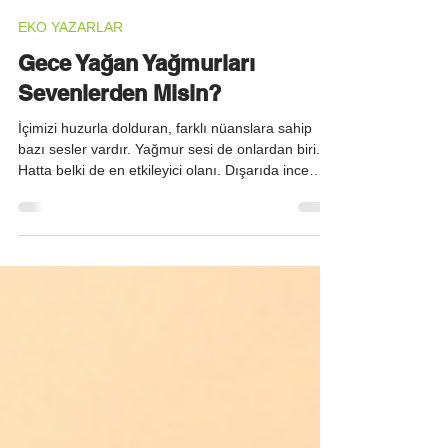
Gizem Görhan Yağmur
27 Haz
2 dakikada okunur
EKO YAZARLAR
Gece Yağan Yağmurları
Sevenlerden Misin?
İçimizi huzurla dolduran, farklı nüanslara sahip
bazı sesler vardır. Yağmur sesi de onlardan biri.
Hatta belki de en etkileyici olanı. Dışarıda ince
ince yağan bir yağmur var, pencerenin
kenarındaki koltuğa oturmuşsun, elinde sıcacık bir
kupa. O anın hem sesini hem serinliğini
hissedebiliyorsun. O anın her ayrıntısını kelimeleri
yazarken şu an hissedebiliyorum. Kendimi
güvende hissettiğim bir yerdeyim ve yaşadığım bu
an oldukça dinlendirici. Yağmur damlalarının cama
vuran ses