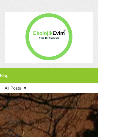
Blog
All Posts
All Posts
EKO PATİ
EKO
HABER
EKO
SAĞLIK