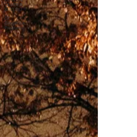
ÇEMBER
KULÜBÜ
EE
Gönüllülük
Programı