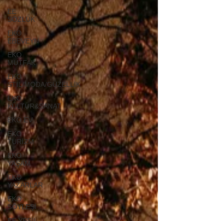
EE
SÖZLÜK
EKO
EBEVEYN
EKO
MUTFAK
EKO
STİL/MODA/GÜZELLİK
EKO
KÜLTÜR&SANAT
EKO EV
EKO
TURİZM
EKO
YAŞAM
EKO
YAZARLAR
EKO
SÖYLEŞİ
EE YEŞİL