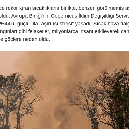
 rekor kıran sıcaklıklarla birlikte, benzeri görülmemiş a
ldu. Avrupa Birliği'nin Copernicus İklim Değişikliği Servi
4'ü "güçlü" ila "aşırı ısı stresi" yaşadı. Sıcak hava dalga
gınları gibi felaketler, milyonlarca insanı etkileyerek can
e göçlere neden oldu.