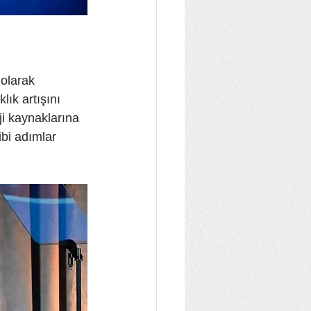
 olarak 
ık artışını 
ji kaynaklarına 
bi adımlar 