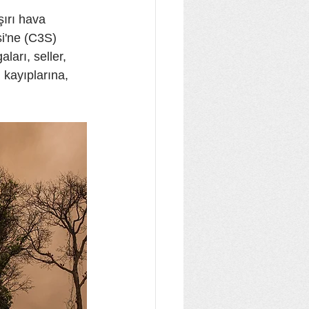
şırı hava 
si'ne (C3S) 
ları, seller, 
 kayıplarına, 