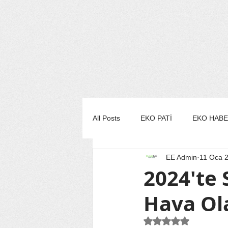
All Posts
EKO PATİ
EKO HAB
EE Admin
11 Oca 
EKO MUTFAK
EKO STİL/MO
2024'te S
Hava Ola
EKO TURİZM
EKO YAŞAM
5 üzerinden NaN yı