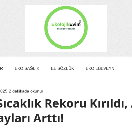
ER
EKO SAĞLIK
EE SÖZLÜK
EKO EBEVEYN
2025
2 dakikada okunur
DA/GÜZELLİK
EKO KÜLTÜR&SANAT
EKO EV
ıcaklık Rekoru Kırıldı, 
yları Arttı!
EKO YAZARLAR
EKO SÖYLEŞİ
ldız