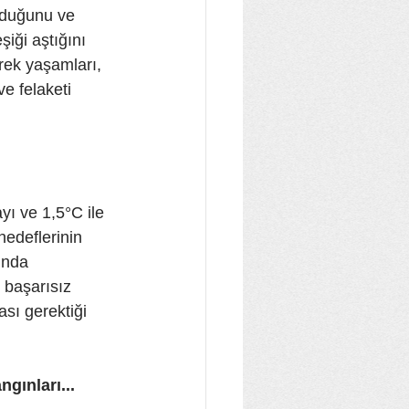
lduğunu ve 
iği aştığını 
erek yaşamları, 
e felaketi 
yı ve 1,5°C ile 
hedeflerinin 
ında 
 başarısız 
sı gerektiği 
gınları...