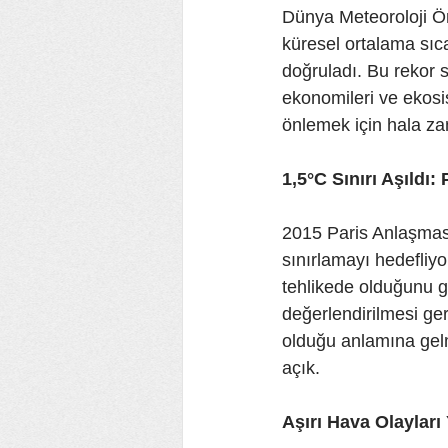
Dünya Meteoroloji Ör
küresel ortalama sıca
doğruladı. Bu rekor s
ekonomileri ve ekosis
önlemek için hala z
1,5°C Sınırı Aşıldı
2015 Paris Anlaşması,
sınırlamayı hedefliyo
tehlikede olduğunu gö
değerlendirilmesi ge
olduğu anlamına gelme
açık.
Aşırı Hava Olayları