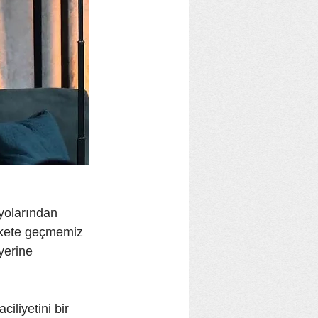
ryolarından 
ekete geçmemiz 
yerine 
iliyetini bir 