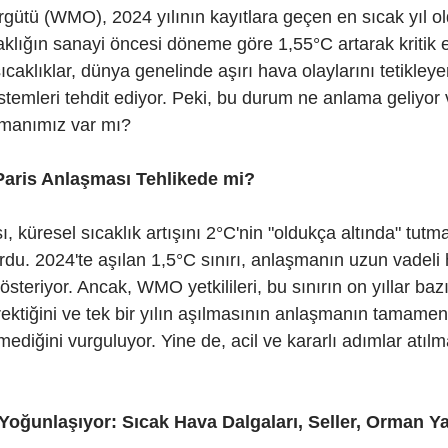
gütü (WMO), 2024 yılının kayıtlara geçen en sıcak yıl o
klığın sanayi öncesi döneme göre 1,55°C artarak kritik eş
ıcaklıklar, dünya genelinde aşırı hava olaylarını tetikley
temleri tehdit ediyor. Peki, bu durum ne anlama geliyor v
amanımız var mı?
: Paris Anlaşması Tehlikede mi?
 küresel sıcaklık artışını 2°C'nin "oldukça altında" tutma
rdu. 2024'te aşılan 1,5°C sınırı, anlaşmanın uzun vadeli 
steriyor. Ancak, WMO yetkilileri, bu sınırın on yıllar baz
rektiğini ve tek bir yılın aşılmasının anlaşmanın tamamen
diğini vurguluyor. Yine de, acil ve kararlı adımlar atılma
 Yoğunlaşıyor: Sıcak Hava Dalgaları, Seller, Orman Yan