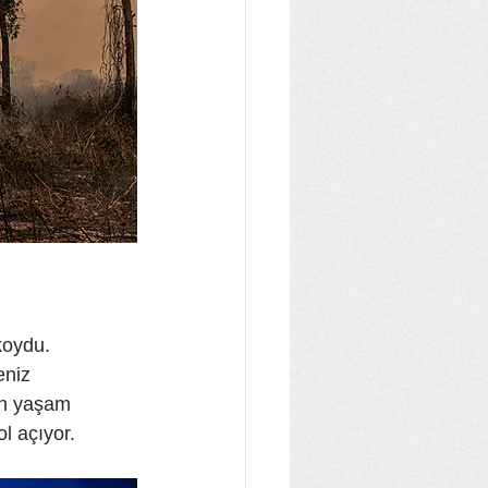
koydu. 
eniz 
nın yaşam 
l açıyor.