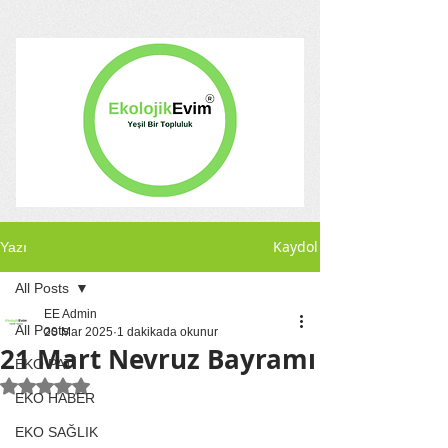
Kaydol
Yazı
All Posts
EE Admin
All Posts
20 Mar 2025
1 dakikada okunur
21 Mart Nevruz Bayramı
EKO PATİ
5 üzerinden NaN yıldız
EKO HABER
EKO SAĞLIK