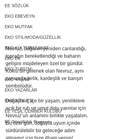
EE SÖZLÜK
EKO EBEVEYN
EKO MUTFAK
EKO STİL/MODA/GÜZELLİK
EKO KÜLTÜR&SANAT
Nevruz, doğanın yeniden canlandığı, 
toprağın bereketlendiği ve baharın 
EKO EV
gelişini müjdeleyen özel bir gündür. 
EKO TURİZM
Köklü bir gelenek olan Nevruz, aynı 
zamanda birlik, kardeşlik ve barışın 
EKO YAŞAM
sembolüdür.
EKO YAZARLAR
Doğayla iç içe bir yaşam, yeniliklere 
EKO SÖYLEŞİ
açık bir ruh ve umut dolu yarınlar için 
EE YEŞİL ÇEMBER KULÜBÜ
Nevruz’un anlamını birlikte yaşatalım. 
EE Gönüllülük Programı
Bu özel gün, doğayla uyum içinde 
sürdürülebilir bir geleceğe adım 
atmamız için bize ilham versin! 