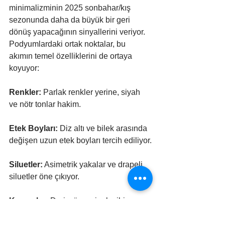
minimalizminin 2025 sonbahar/kış 
sezonunda daha da büyük bir geri 
dönüş yapacağının sinyallerini veriyor. 
Podyumlardaki ortak noktalar, bu 
akımın temel özelliklerini de ortaya 
koyuyor:
Renkler: 
Parlak renkler yerine, siyah 
ve nötr tonlar hakim.
Etek Boyları:
 Diz altı ve bilek arasında 
değişen uzun etek boyları tercih ediliyor.
Siluetler:
 Asimetrik yakalar ve drapeli 
siluetler öne çıkıyor.
Kumaşlar:
 Deri, yün ve ipek gibi 
kaliteli ve doğal kumaşlar kullanılıyor.