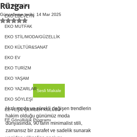
Rüzgarı
EE SÖZLÜK
Güncelleme tarihi:
14 Mar 2025
EKO EBEVEYN
5 üzerinden NaN yıldız
EKO MUTFAK
EKO STİL/MODA/GÜZELLİK
EKO KÜLTÜR&SANAT
EKO EV
EKO TURİZM
EKO YAŞAM
EKO YAZARLAR
Sesli Makale
EKO SÖYLEŞİ
Hızlı moda ve sürekli değişen trendlerin 
EE YEŞİL ÇEMBER KULÜBÜ
hakim olduğu günümüz moda 
EE Gönüllülük Programı
dünyasında, 90'ların minimalist stili, 
zamansız bir zarafet ve sadelik sunarak 