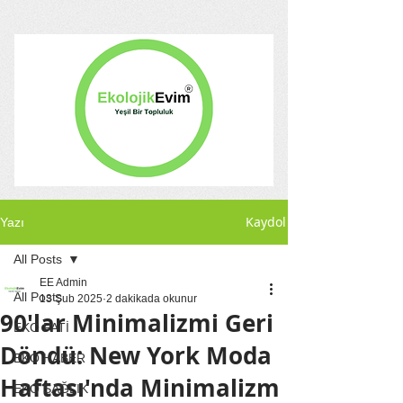
Kaydol
Yazı
All Posts
EE Admin
All Posts
13 Şub 2025
2 dakikada okunur
90'lar Minimalizmi Geri
EKO PATİ
Döndü: New York Moda
EKO HABER
Haftası'nda Minimalizm
EKO SAĞLIK