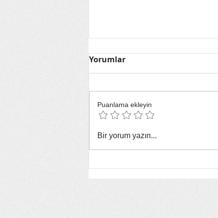
Yorumlar
Puanlama ekleyin
Yeşil Bülten: 22-28 Haziran
Bir yorum yazın...
Haftasında Dünyayı ve
Türkiye'yi Kavuran Çevre
Gündemi