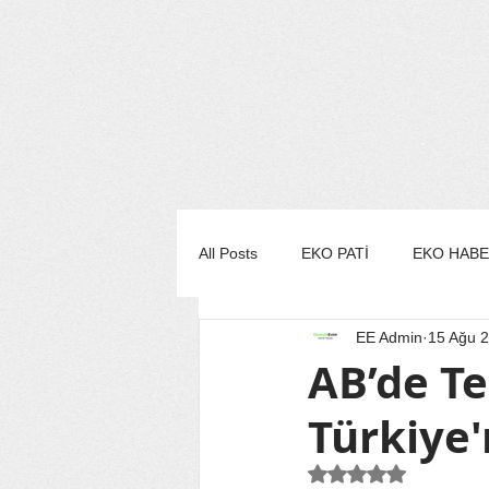
All Posts
EKO PATİ
EKO HAB
EE Admin
15 Ağu 
EKO MUTFAK
EKO STİL/MO
AB’de T
Türkiye
EKO TURİZM
EKO YAŞAM
5 üzerinden NaN yı