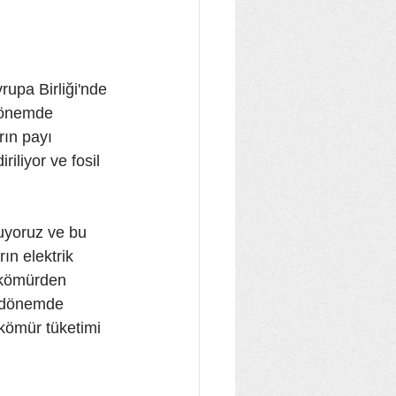
rupa Birliği'nde 
 dönemde 
rın payı 
iliyor ve fosil 
luyoruz ve bu 
ın elektrik 
 kömürden 
ı dönemde 
kömür tüketimi 