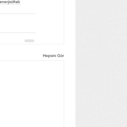
nerjisi
#ab
Hepsini Gör