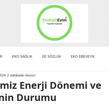
ER
EKO SAĞLIK
EE SÖZLÜK
EKO EBEVEYN
2024
2 dakikada okunur
DA/GÜZELLİK
EKO KÜLTÜR&SANAT
EKO EV
emiz Enerji Dönemi ve
'nin Durumu
EKO YAZARLAR
EKO SÖYLEŞİ
ldız