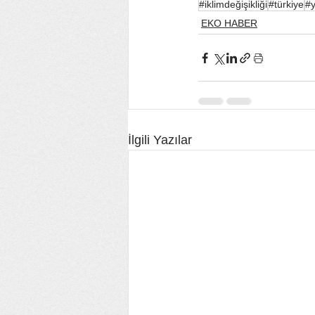
#iklimdeğişikliği
#türkiye
#y
EKO HABER
İlgili Yazılar