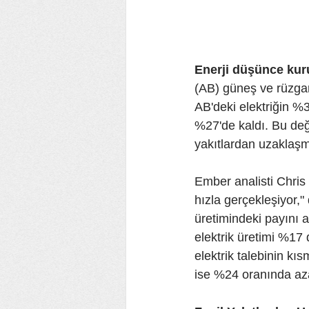
Enerji düşünce kur
(AB) güneş ve rüzgar 
AB'deki elektriğin %30
%27'de kaldı. Bu deği
yakıtlardan uzaklaşma
Ember analisti Chris 
hızla gerçekleşiyor,"
üretimindeki payını 
elektrik üretimi %17
elektrik talebinin k
ise %24 oranında aza