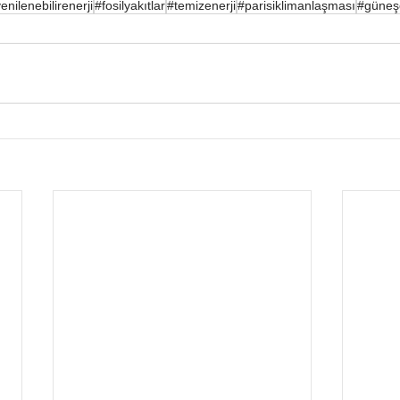
enilenebilirenerji
#fosilyakıtlar
#temizenerji
#parisiklimanlaşması
#güneşe