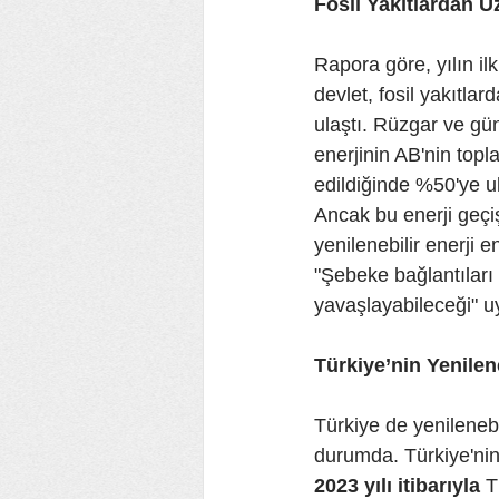
Fosil Yakıtlardan 
Rapora göre, yılın il
devlet, fosil yakıtla
ulaştı. Rüzgar ve güne
enerjinin AB'nin topl
edildiğinde %50'ye ul
Ancak bu enerji geçiş
yenilenebilir enerji
"Şebeke bağlantıları 
yavaşlayabileceği" uy
Türkiye’nin Yenilen
Türkiye de yenileneb
durumda. Türkiye'nin 
2023 yılı itibarıyla
 T