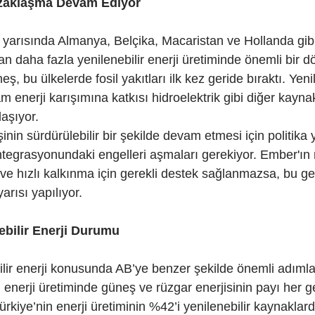
Uzaklaşma Devam Ediyor
k yarısında Almanya, Belçika, Macaristan ve Hollanda gibi
rdan daha fazla yenilenebilir enerji üretiminde önemli bir
ş, bu ülkelerde fosil yakıtları ilk kez geride bıraktı. Yenil
am enerji karışımına katkısı hidroelektrik gibi diğer kaynak
aşıyor.
inin sürdürülebilir bir şekilde devam etmesi için politika y
 entegrasyonundaki engelleri aşmaları gerekiyor. Ember'ın
ve hızlı kalkınma için gerekli destek sağlanmazsa, bu ge
arısı yapılıyor.
ebilir Enerji Durumu
ilir enerji konusunda AB’ye benzer şekilde önemli adımla
enerji üretiminde güneş ve rüzgar enerjisinin payı her geç
ürkiye’nin enerji üretiminin %42’i yenilenebilir kaynaklar