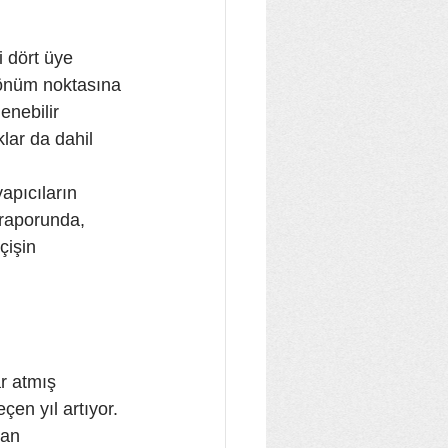
 dört üye 
 dönüm noktasına 
enebilir 
lar da dahil 
apıcıların 
 raporunda, 
çişin 
r atmış 
en yıl artıyor. 
dan 