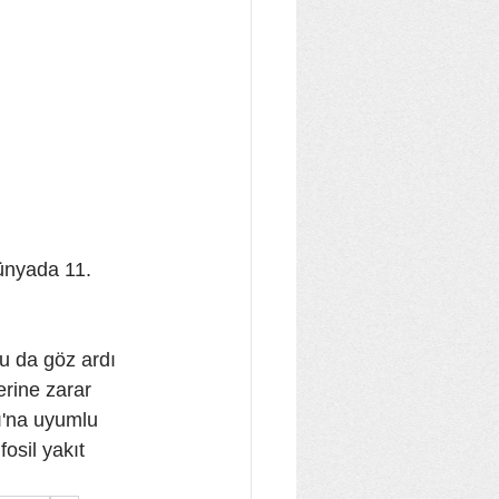
dünyada 11. 
ğu da göz ardı 
rine zarar 
ı'na uyumlu 
osil yakıt 