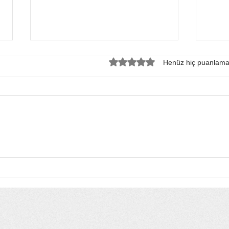
5 üzerinden 0 yıldız
Henüz hiç puanlama
Bursa’nın Kızıl Geyikleri:
Lael
Ekolojik Bir Mirasın İhale
Aşır
Masasındaki Tasfiyesi
Dur
Rek