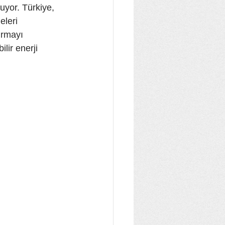
uyor. Türkiye, 
eleri 
ırmayı 
lir enerji 