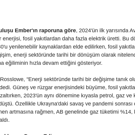
uluşu Ember'ın raporuna göre
, 2024'ün ilk yarısında Av
enerjisi, fosil yakıtlardan daha fazla elektrik üretti. Bu
'u yenilenebilir kaynaklardan elde edilirken, fosil yakıtla
şim, enerji sektöründe tarihi bir dönüşüm olarak nitelendir
 eğiliminin hızla devam ettiğini gösteriyor.
Rosslowe, "Enerji sektöründe tarihi bir değişime tanık o
 dedi. Güneş ve rüzgar enerjisindeki büyüme, fosil yakıtlar
azaltırken, 2023'ün aynı dönemine kıyasla petrol, gaz ve
 düştü. Özellikle Ukrayna'daki savaş ve pandemi sonras
ısmen artmasına rağmen, AB genelinde gaz tüketimi %14, 
ldı.