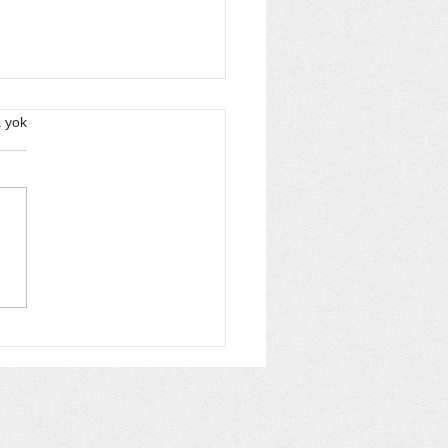
 yok
 Wilcox Neden Durdu?
ı Sıcakların
durduğu Dünya
oru