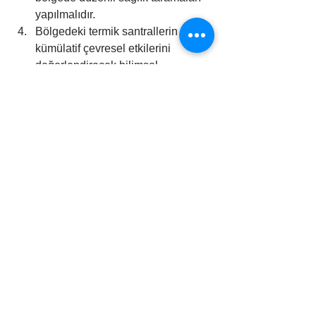
yapılmalıdır.
Bölgedeki termik santrallerin 
kümülatif çevresel etkilerini 
değerlendirecek bilimsel 
çalışmalar gerçekleştirilmelidir.
Afşin-Elbistan Termik Santrali, sadece 
enerji üretimiyle değil, çevresel ve 
insani maliyetleriyle de tartışılması 
gereken bir konu. Bu durum, 
Türkiye’nin enerji politikalarının, çevre 
ve halk sağlığı üzerindeki etkilerini 
yeniden düşünmesi gerektiğini 
gösteriyor. Deprem bölgesi olan 
Elbistan’da, halkın ihtiyaçlarını 
merkeze alan sürdürülebilir ve temiz 
enerji çözümlerine geçişin acil bir 