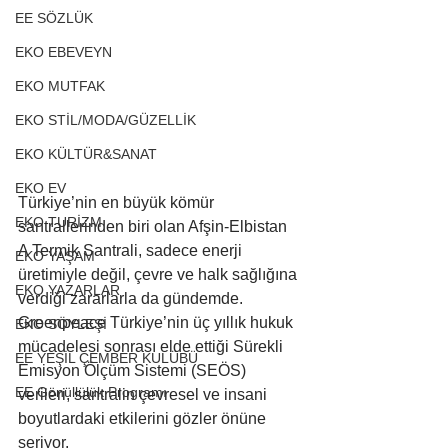
EE SÖZLÜK
EKO EBEVEYN
EKO MUTFAK
EKO STİL/MODA/GÜZELLİK
EKO KÜLTÜR&SANAT
EKO EV
Türkiye’nin en büyük kömür 
EKO TURİZM
santrallerinden biri olan Afşin-Elbistan 
A Termik Santrali, sadece enerji 
EKO YAŞAM
üretimiyle değil, çevre ve halk sağlığına 
EKO YAZARLAR
verdiği zararlarla da gündemde. 
Greenpeace Türkiye’nin üç yıllık hukuk 
EKO SÖYLEŞİ
mücadelesi sonrası elde ettiği Sürekli 
EE YEŞİL ÇEMBER KULÜBÜ
Emisyon Ölçüm Sistemi (SEÖS) 
EE Gönüllülük Programı
verileri, santralin çevresel ve insani 
boyutlardaki etkilerini gözler önüne 
seriyor.