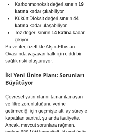
Karbonmonoksit değeri sınırın 
19 
katına
 kadar çıkabiliyor.
Kükürt Dioksit değeri sınırın 
44 
katına
 kadar ulaşabiliyor.
Toz değeri sınırın 
14 katına
 kadar 
çıkıyor.
Bu veriler, özellikle Afşin-Elbistan 
Ovası’nda yaşayan halk için ciddi bir 
sağlık riski oluşturuyor.
İki Yeni Ünite Planı: Sorunları 
Büyütüyor
Çevresel yatırımlarını tamamlamayan 
ve filtre zorunluluğunu yerine 
getirmediği için geçmişte altı ay süreyle 
kapatılan santral, şu anda faaliyette. 
Ancak, mevcut sorunlara rağmen, 