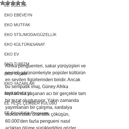
5 üzerinden NaN yıldız
EE SÖZLÜK
EKO EBEVEYN
EKO MUTFAK
EKO STİL/MODA/GÜZELLİK
EKO KÜLTÜR&SANAT
EKO EV
EKO TURİZM
Afrika penguenleri, sakar yürüyüşleri ve 
sevimli görünümleriyle popüler kültürün 
EKO YAŞAM
en sevilen figürlerinden biridir. Ancak 
EKO YAZARLAR
bu sempatik imaj, Güney Afrika 
kıyılarında yaşanan acı bir gerçekle tam 
EKO SÖYLEŞİ
bir tezat oluşturuyor. Yakın zamanda 
EE YEŞİL ÇEMBER KULÜBÜ
yayımlanan bir çalışma, sardalya 
EE Gönüllülük Programı
stoklarındaki dramatik çöküşün, 
60.000'den fazla pengueni nasıl 
açlıktan ölüme sürüklediğini gözler 