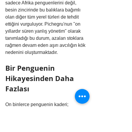
sadece Afrika penguenlerini değil, 
besin zincirinde bu balıklara bağımlı 
olan diğer tüm yerel türleri de tehdit 
ettiğini vurguluyor. Pichegru'nun "on 
yıllardır süren yanlış yönetim" olarak 
tanımladığı bu durum, azalan stoklara 
rağmen devam eden aşırı avcılığın kök 
nedenini oluşturmaktadır.
Bir Penguenin 
Hikayesinden Daha 
Fazlası
On binlerce penguenin kaderi; 
sardalyaların, iklimin ve insan 
faaliyetlerinin ne kadar iç içe geçtiğinin 
acı bir kanıtıdır. Penguenlerin en büyük 