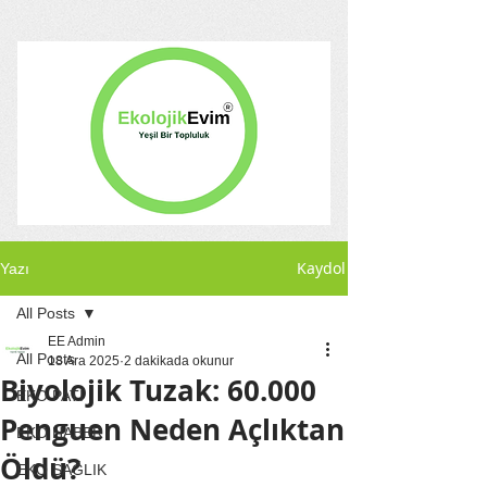
Kaydol
Yazı
All Posts
EE Admin
All Posts
18 Ara 2025
2 dakikada okunur
Biyolojik Tuzak: 60.000
EKO PATİ
Penguen Neden Açlıktan
EKO HABER
Öldü?
EKO SAĞLIK