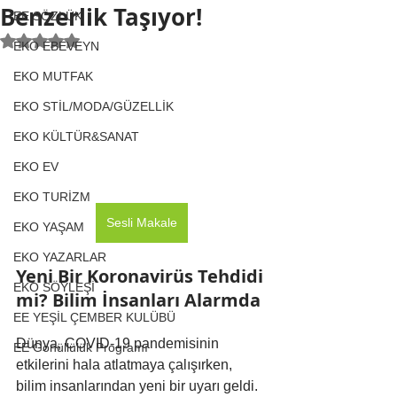
Benzerlik Taşıyor!
EE SÖZLÜK
5 üzerinden NaN yıldız
EKO EBEVEYN
EKO MUTFAK
EKO STİL/MODA/GÜZELLİK
EKO KÜLTÜR&SANAT
EKO EV
EKO TURİZM
Sesli Makale
EKO YAŞAM
EKO YAZARLAR
Yeni Bir Koronavirüs Tehdidi 
EKO SÖYLEŞİ
mi? Bilim İnsanları Alarmda
EE YEŞİL ÇEMBER KULÜBÜ
Dünya, COVID-19 pandemisinin 
EE Gönüllülük Programı
etkilerini hala atlatmaya çalışırken, 
bilim insanlarından yeni bir uyarı geldi. 