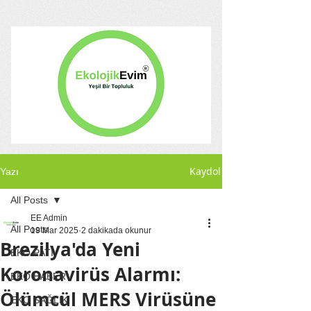
Kaydol
Yazı
All Posts
EE Admin
All Posts
19 Mar 2025
2 dakikada okunur
Brezilya'da Yeni
EKO PATİ
Koronavirüs Alarmı:
EKO HABER
Ölümcül MERS Virüsüne
EKO SAĞLIK