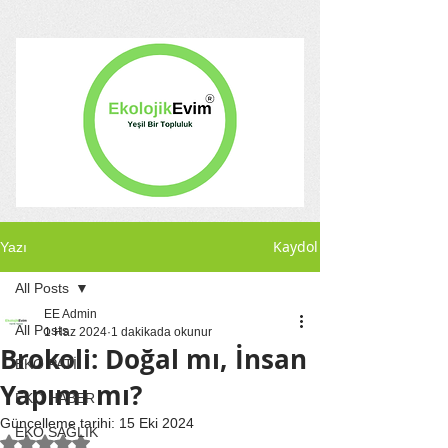
Kaydol
Yazı
All Posts
EE Admin
All Posts
1 Haz 2024
1 dakikada okunur
Brokoli: Doğal mı, İnsan
EKO PATİ
Yapımı mı?
EKO HABER
Güncelleme tarihi:
15 Eki 2024
EKO SAĞLIK
5 üzerinden NaN yıldız