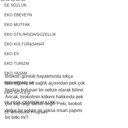
EE SÖZLÜK
EKO EBEVEYN
EKO MUTFAK
EKO STİL/MODA/GÜZELLİK
EKO KÜLTÜR&SANAT
EKO EV
EKO TURİZM
EKO YAŞAM
Brokoli, günlük hayatımızda sıkça 
tükettiğimiz ve sağlık açısından pek çok 
EKO YAZARLAR
faydası bulunan bir sebze olarak bilinir. 
EKO SÖYLEŞİ
Ancak, brokolinin kökeni hakkında pek 
EE YEŞİL ÇEMBER KULÜBÜ
çok kişi bilgi sahibi değil. Peki, brokoli 
doğal bir sebze mi yoksa insan yapımı 
EE Gönüllülük Programı
bir bitki mi?