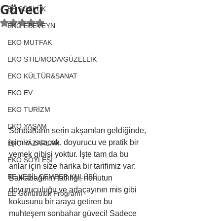
Güveci
EE SÖZLÜK
5 üzerinden NaN yıldız
EKO EBEVEYN
EKO MUTFAK
EKO STİL/MODA/GÜZELLİK
EKO KÜLTÜR&SANAT
EKO EV
EKO TURİZM
EKO YAŞAM
Sonbaharın serin akşamları geldiğinde, 
içimizi ısıtacak, doyurucu ve pratik bir 
EKO YAZARLAR
yemek gibisi yoktur. İşte tam da bu 
EKO SÖYLEŞİ
anlar için size harika bir tarifimiz var: 
EE YEŞİL ÇEMBER KULÜBÜ
Balkabağının tatlılığı, nohutun 
doyuruculuğu ve adaçayının mis gibi 
EE Gönüllülük Programı
kokusunu bir araya getiren bu 
muhteşem sonbahar güveci! Sadece 