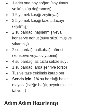
1 adet orta boy soğan (soyulmuş 
ve küp küp doğranmış)
1.5 yemek kaşığı zeytinyağı
3.5 yemek kaşığı taze adaçayı 
(kıyılmış)
2 su bardağı haşlanmış veya 
konserve nohut (suyu süzülmüş ve 
yıkanmış)
2 su bardağı balkabağı püresi 
(konserve veya ev yapımı)
4 su bardağı az tuzlu sebze suyu
1 su bardağı arpa şehriye (orzo)
Tuz ve taze çekilmiş karabiber
Servis için:
 1/4 su bardağı besin 
mayası (isteğe bağlı, peynirimsi bir 
tat verir)
Adım Adım Hazırlanışı