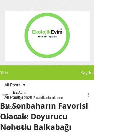
Kaydol
Yazı
All Posts
EE Admin
All Posts
30 Eyl 2025
2 dakikada okunur
Bu Sonbaharın Favorisi
EKO PATİ
Olacak: Doyurucu
EKO HABER
Nohutlu Balkabağı
EKO SAĞLIK