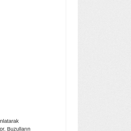
anlatarak 
r. Buzulların 