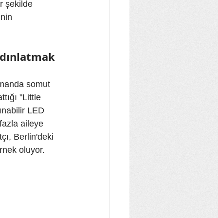
r şekilde 
nin 
Aydınlatmak
zamanda somut 
ığı "Little 
ınabilir LED 
azla aileye 
çı, Berlin'deki 
nek oluyor.