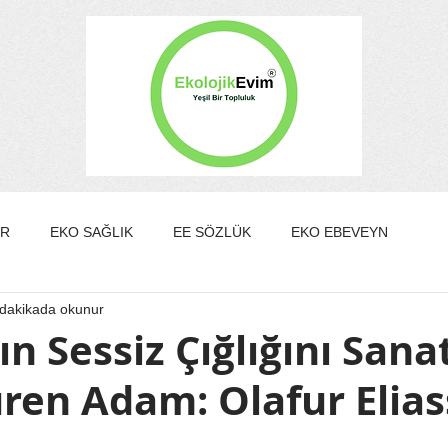
ER
EKO SAĞLIK
EE SÖZLÜK
EKO EBEVEYN
 dakikada okunur
DA/GÜZELLİK
EKO KÜLTÜR&SANAT
EKO EV
ın Sessiz Çığlığını Sana
ren Adam: Olafur Elia
EKO YAZARLAR
EKO SÖYLEŞİ
ldız