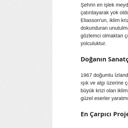
Şehrin en işlek meyda
çatırdayarak yok oldu
Eliasson'un, iklim kr
dokunduran unutulmaz 
gözlemci olmaktan çı
yolculuktur.
Doğanın Sanatçı
1967 doğumlu İzlanda
ışık ve algı üzerine 
büyük krizi olan ikli
güzel eserler yaratmı
En Çarpıcı Proj