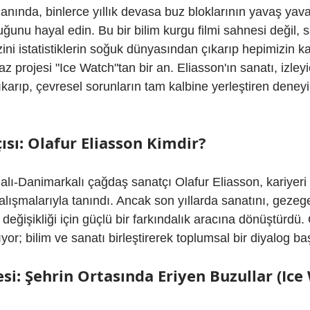
nında, binlerce yıllık devasa buz bloklarının yavaş yavaş
ğunu hayal edin. Bu bir bilim kurgu filmi sahnesi değil, s
izini istatistiklerin soğuk dünyasından çıkarıp hepimizin ka
projesi "Ice Watch"tan bir an. Eliasson'ın sanatı, izleyici
karıp, çevresel sorunların tam kalbine yerleştiren deneyi
sı: Olafur Eliasson Kimdir?
lı-Danimarkalı çağdaş sanatçı Olafur Eliasson, kariyer
çalışmalarıyla tanındı. Ancak son yıllarda sanatını, gezeg
m değişikliği için güçlü bir farkındalık aracına dönüştürdü
yor; bilim ve sanatı birleştirerek toplumsal bir diyalog baş
esi: Şehrin Ortasında Eriyen Buzullar (Ice