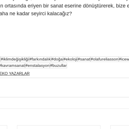
rin ortasında eriyen bir sanat eserine dönüştürerek, bize
daha ne kadar seyirci kalacağız?
k
#iklimdeğişikliği
#farkındalık
#doğa
#ekoloji
#sanat
#olafureliasson
#icew
#kavramsanat
#enstalasyon
#buzullar
EKO YAZARLAR