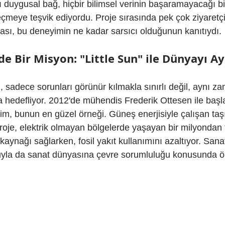
 duygusal bağ, hiçbir bilimsel verinin başaramayacağı bi
eçmeye teşvik ediyordu. Proje sırasında pek çok ziyaretçi
sı, bu deneyimin ne kadar sarsıcı olduğunun kanıtıydı.
de Bir Misyon: "Little Sun" ile Dünyayı 
ı, sadece sorunları görünür kılmakla sınırlı değil, aynı 
edefliyor. 2012'de mühendis Frederik Ottesen ile başlatt
şim, bunun en güzel örneği. Güneş enerjisiyle çalışan taş
roje, elektrik olmayan bölgelerde yaşayan bir milyondan f
k kaynağı sağlarken, fosil yakıt kullanımını azaltıyor. Sanat
uyla da sanat dünyasına çevre sorumluluğu konusunda ör