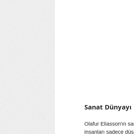
Sanat Dünyayı D
Olafur Eliasson'ın san
insanları sadece düş