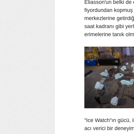
Eliasson'un belki de 
fiyordundan kopmuş d
merkezlerine getirdiğ
saat kadranı gibi yer
erimelerine tanık olm
"Ice Watch"ın gücü, i
acı verici bir deneyi