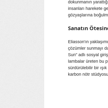
dokunmanın yarattığı
insanları harekete g
gözyaşlarına boğulma
Sanatın Ötesin
Eliasson'ın yaklaşım
çözümler sunmayı da h
Sun" adlı sosyal giri
lambalar üreten bu p
sürdürülebilir bir ışı
karbon nötr stüdyos