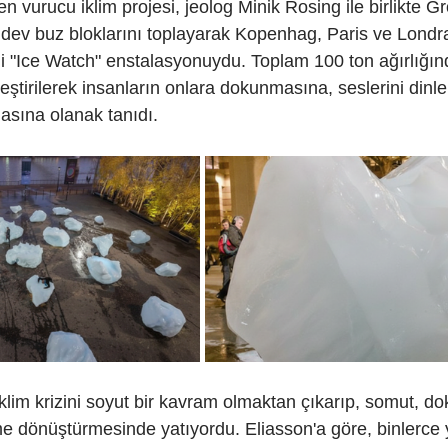
en vurucu iklim projesi, jeolog Minik Rosing ile birlikte G
ev buz bloklarını toplayarak Kopenhag, Paris ve Londra g
i "Ice Watch" enstalasyonuydu. Toplam 100 ton ağırlığında
leştirilerek insanların onlara dokunmasına, seslerini din
asına olanak tanıdı.
klim krizini soyut bir kavram olmaktan çıkarıp, somut, dok
me dönüştürmesinde yatıyordu. Eliasson'a göre, binlerce yı