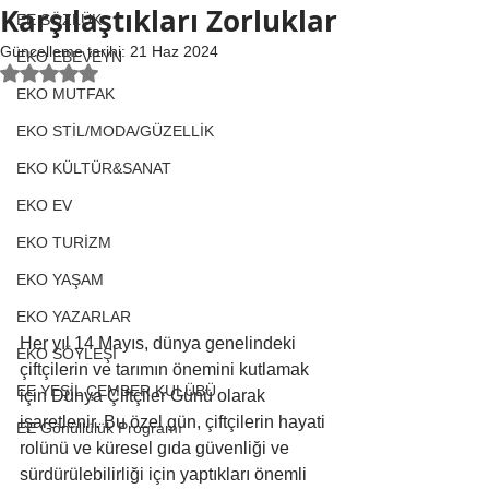
Karşılaştıkları Zorluklar
EE SÖZLÜK
Güncelleme tarihi:
21 Haz 2024
EKO EBEVEYN
5 üzerinden NaN yıldız
EKO MUTFAK
EKO STİL/MODA/GÜZELLİK
EKO KÜLTÜR&SANAT
EKO EV
EKO TURİZM
EKO YAŞAM
EKO YAZARLAR
Her yıl 14 Mayıs, dünya genelindeki 
EKO SÖYLEŞİ
çiftçilerin ve tarımın önemini kutlamak 
EE YEŞİL ÇEMBER KULÜBÜ
için Dünya Çiftçiler Günü olarak 
işaretlenir. Bu özel gün, çiftçilerin hayati 
EE Gönüllülük Programı
rolünü ve küresel gıda güvenliği ve 
sürdürülebilirliği için yaptıkları önemli 