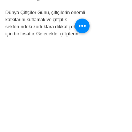
Dünya Çiftçiler Günü, çiftçilerin önemli 
katkılarını kutlamak ve çiftçilik 
sektöründeki zorluklara dikkat çekmek 
için bir fırsattır. Gelecekte, çiftçilerin 
rolünün daha da güçlendirilmesi ve 
tarımın sürdürülebilirliğinin 
desteklenmesi için çaba gösterilmelidir. 
Bu, hem insanların hem de gezegenin 
sağlığı için hayati öneme sahip bir 
adımdır.
#iklimdeğişikliği
#gıdagüvenliği
#kuraklık
#ekonomi
#sürdürülebilirtarım
#sukirliliği
#sel
#verimlilik
#doğalafetler
EKO MUTFAK
EKO HABER