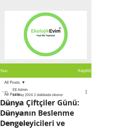
Kaydol
Yazı
All Posts
EE Admin
All Posts
14 May 2024
2 dakikada okunur
Dünya Çiftçiler Günü:
EKO PATİ
Dünyanın Beslenme
EKO HABER
Dengeleyicileri ve
EKO SAĞLIK