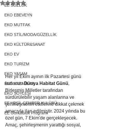
5 üzerinden NaN yıldız
EE SÖZLÜK
EKO EBEVEYN
EKO MUTFAK
EKO STİL/MODA/GÜZELLİK
EKO KÜLTÜR&SANAT
EKO EV
EKO TURİZM
EKO YAŞAM
Her yıl Ekim ayının ilk Pazartesi günü 
kutlanan 
Dünya Habitat Günü
, 
EKO YAZARLAR
Birleşmiş Milletler tarafından 
EKO SÖYLEŞİ
sürdürülebilir yaşam alanlarına ve 
EE YEŞİL ÇEMBER KULÜBÜ
şehirleşmenin etkilerine dikkat çekmek 
amacıyla ilan edilmiştir. 2024 yılında bu 
EE Gönüllülük Programı
özel gün, 7 Ekim'de gerçekleşecek. 
Amaç, şehirleşmenin yarattığı sosyal, 