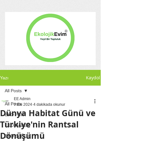
Kaydol
Yazı
All Posts
EE Admin
All Posts
7 Eki 2024
4 dakikada okunur
Dünya Habitat Günü ve
EKO PATİ
Türkiye'nin Rantsal
EKO HABER
Dönüşümü
EKO SAĞLIK