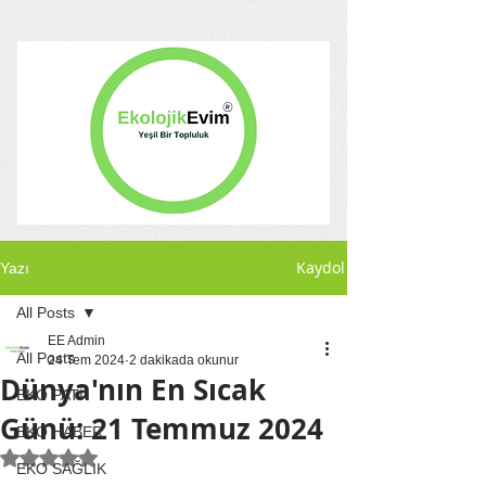
Kaydol
Yazı
All Posts
EE Admin
All Posts
24 Tem 2024
2 dakikada okunur
Dünya'nın En Sıcak
EKO PATİ
Günü: 21 Temmuz 2024
EKO HABER
5 üzerinden NaN yıldız
EKO SAĞLIK