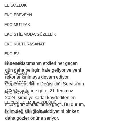
EE SÖZLÜK
EKO EBEVEYN
EKO MUTFAK
EKO STİL/MODA/GÜZELLİK
EKO KÜLTÜR&SANAT
EKO EV
Küresel ısınmanın etkileri her geçen 
EKO TURİZM
gün daha belirgin hale geliyor ve yeni 
EKO YAŞAM
rekorlar kırılmaya devam ediyor. 
EKO YAZARLAR
Copernicus İklim Değişikliği Servisi'nin 
(C3S) verilerine göre, 21 Temmuz 
EKO SÖYLEŞİ
2024, şimdiye kadar kaydedilen en 
EE YEŞİL ÇEMBER KULÜBÜ
sıcak gün olarak tarihe geçti. Bu durum, 
iklim değişikliğinin ciddiyetini bir kez 
EE Gönüllülük Programı
daha gözler önüne seriyor.