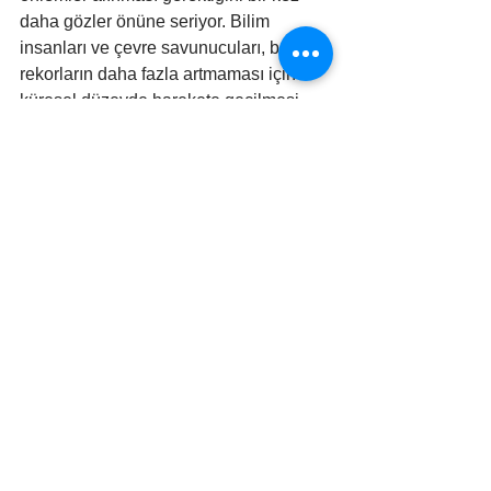
daha gözler önüne seriyor. Bilim 
insanları ve çevre savunucuları, bu 
rekorların daha fazla artmaması için 
küresel düzeyde harekete geçilmesi 
çağrısında bulunuyor.
#iklimkrizi
#iklimdeğişikliği
#küreselısınma
EKO HABER
Hepsini Gör
İlgili Yazılar