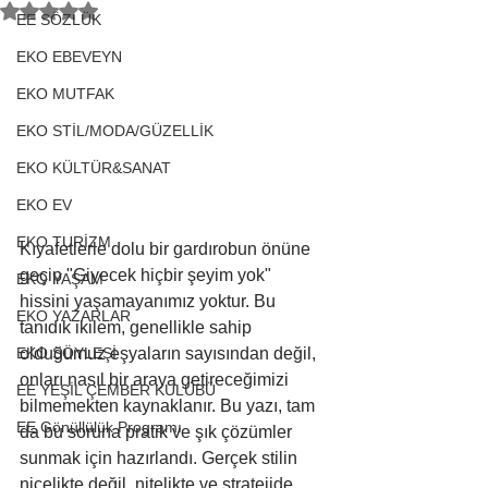
5 üzerinden NaN yıldız
EE SÖZLÜK
EKO EBEVEYN
EKO MUTFAK
EKO STİL/MODA/GÜZELLİK
EKO KÜLTÜR&SANAT
EKO EV
EKO TURİZM
Kıyafetlerle dolu bir gardırobun önüne 
geçip "Giyecek hiçbir şeyim yok" 
EKO YAŞAM
hissini yaşamayanımız yoktur. Bu 
EKO YAZARLAR
tanıdık ikilem, genellikle sahip 
olduğumuz eşyaların sayısından değil, 
EKO SÖYLEŞİ
onları nasıl bir araya getireceğimizi 
EE YEŞİL ÇEMBER KULÜBÜ
bilmemekten kaynaklanır. Bu yazı, tam 
EE Gönüllülük Programı
da bu soruna pratik ve şık çözümler 
sunmak için hazırlandı. Gerçek stilin 
nicelikte değil, nitelikte ve stratejide 