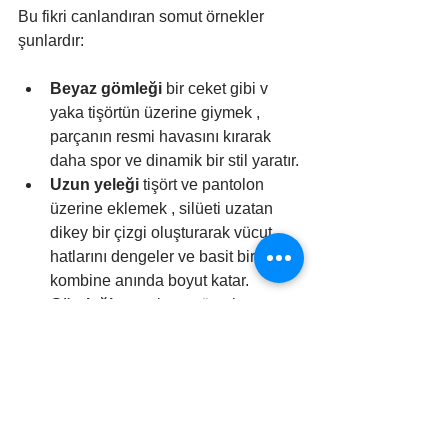
Bu fikri canlandıran somut örnekler 
şunlardır:
Beyaz gömleği
 bir ceket gibi v 
yaka tişörtün üzerine giymek , 
parçanın resmi havasını kırarak 
daha spor ve dinamik bir stil yaratır.
Uzun yeleği
 tişört ve pantolon 
üzerine eklemek , silüeti uzatan 
dikey bir çizgi oluşturarak vücut 
hatlarını dengeler ve basit bir 
kombine anında boyut katar.
Gömleği
 pantolonun üzerine 
salarak bir tunik gibi kullanmak , 
aynı parçayla daha rahat ve 
bohem bir alternatif sunarak 
tamamen farklı bir silüet elde 
etmenizi sağlar.