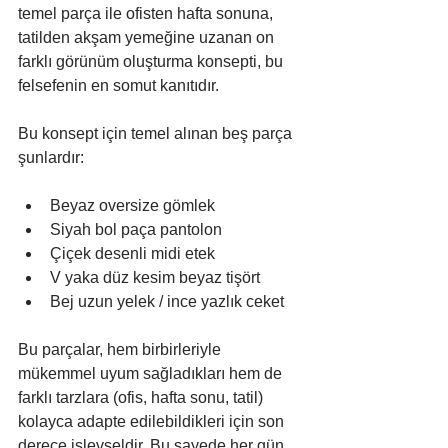
temel parça ile ofisten hafta sonuna, 
tatilden akşam yemeğine uzanan on 
farklı görünüm oluşturma konsepti, bu 
felsefenin en somut kanıtıdır.
Bu konsept için temel alınan beş parça 
şunlardır:
Beyaz oversize gömlek
Siyah bol paça pantolon
Çiçek desenli midi etek
V yaka düz kesim beyaz tişört
Bej uzun yelek / ince yazlık ceket
Bu parçalar, hem birbirleriyle 
mükemmel uyum sağladıkları hem de 
farklı tarzlara (ofis, hafta sonu, tatil) 
kolayca adapte edilebildikleri için son 
derece işlevseldir. Bu sayede her gün 