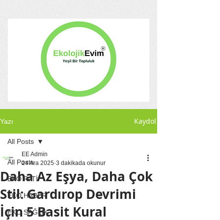
Kaydol
Yazı
All Posts
EE Admin
All Posts
24 Ara 2025
3 dakikada okunur
Daha Az Eşya, Daha Çok
EKO PATİ
Stil: Gardırop Devrimi
EKO HABER
İçin 5 Basit Kural
EKO SAĞLIK