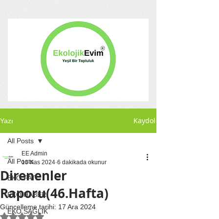
Kaydol
Yazı
All Posts
EE Admin
All Posts
18 Kas 2024
6 dakikada okunur
Direnenler
EKO PATİ
Raporu(46.Hafta)
EKO HABER
Güncelleme tarihi:
17 Ara 2024
EKO SAĞLIK
5 üzerinden NaN yıldız