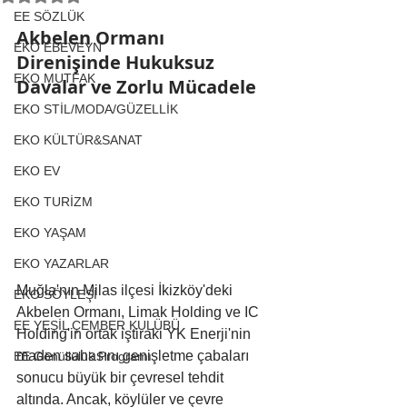
EE SÖZLÜK
Akbelen Ormanı 
EKO EBEVEYN
Direnişinde Hukuksuz 
EKO MUTFAK
Davalar ve Zorlu Mücadele
EKO STİL/MODA/GÜZELLİK
EKO KÜLTÜR&SANAT
EKO EV
EKO TURİZM
EKO YAŞAM
EKO YAZARLAR
Muğla'nın Milas ilçesi İkizköy'deki 
EKO SÖYLEŞİ
Akbelen Ormanı, Limak Holding ve IC 
EE YEŞİL ÇEMBER KULÜBÜ
Holding'in ortak iştiraki YK Enerji'nin 
maden sahasını genişletme çabaları 
EE Gönüllülük Programı
sonucu büyük bir çevresel tehdit 
altında. Ancak, köylüler ve çevre 