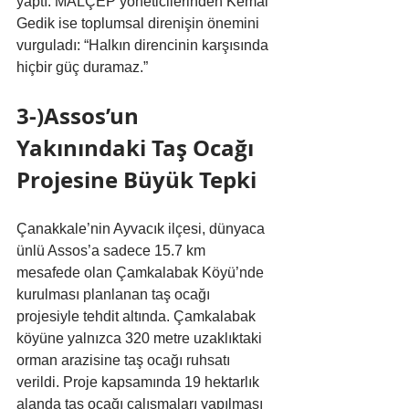
yaptı. MALÇEP yöneticilerinden Kemal 
Gedik ise toplumsal direnişin önemini 
vurguladı: “Halkın direncinin karşısında 
hiçbir güç duramaz.”
3-)Assos’un 
Yakınındaki Taş Ocağı 
Projesine Büyük Tepki
Çanakkale’nin Ayvacık ilçesi, dünyaca 
ünlü Assos’a sadece 15.7 km 
mesafede olan Çamkalabak Köyü’nde 
kurulması planlanan taş ocağı 
projesiyle tehdit altında. Çamkalabak 
köyüne yalnızca 320 metre uzaklıktaki 
orman arazisine taş ocağı ruhsatı 
verildi. Proje kapsamında 19 hektarlık 
alanda taş ocağı çalışmaları yapılması 