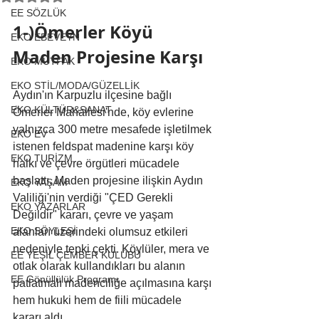
EE SÖZLÜK
1-)Ömerler Köyü 
EKO EBEVEYN
Maden Projesine Karşı
EKO MUTFAK
EKO STİL/MODA/GÜZELLİK
Aydın'ın Karpuzlu ilçesine bağlı 
EKO KÜLTÜR&SANAT
Ömerler Mahallesi'nde, köy evlerine 
yalnızca 300 metre mesafede işletilmek 
EKO EV
istenen feldspat madenine karşı köy 
EKO TURİZM
halkı ve çevre örgütleri mücadele 
başlattı. Maden projesine ilişkin Aydın 
EKO YAŞAM
Valiliği'nin verdiği "ÇED Gerekli 
EKO YAZARLAR
Değildir" kararı, çevre ve yaşam 
EKO SÖYLEŞİ
alanları üzerindeki olumsuz etkileri 
nedeniyle tepki çekti. Köylüler, mera ve 
EE YEŞİL ÇEMBER KULÜBÜ
otlak olarak kullandıkları bu alanın 
EE Gönüllülük Programı
patlatmalı madenciliğe açılmasına karşı 
hem hukuki hem de fiili mücadele 
kararı aldı.