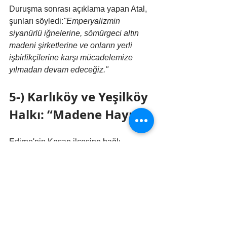
Duruşma sonrası açıklama yapan Atal, 
şunları söyledi:
"Emperyalizmin 
siyanürlü iğnelerine, sömürgeci altın 
madeni şirketlerine ve onların yerli 
işbirlikçilerine karşı mücadelemize 
yılmadan devam edeceğiz."
5-) Karlıköy ve Yeşilköy 
Halkı: “Madene Hayır!”
Edirne'nin Keşan ilçesine bağlı 
Karlıköy ve Yeşilköy sınırlarında 
yapılması planlanan andezit taş 
ocağına karşı köylüler hukuk 
mücadelesi başlattı. Edirne Valiliği’nin 
verdiği “ÇED gerekli değildir” kararına 
itiraz eden köylüler, projenin 
durdurulması ve iptali için Edirne İdare 