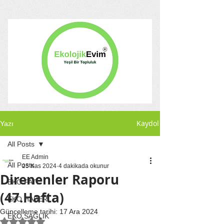
Kaydol
Yazı
All Posts
EE Admin
All Posts
25 Kas 2024
4 dakikada okunur
Direnenler Raporu
EKO PATİ
(47.Hafta)
EKO HABER
Güncelleme tarihi:
17 Ara 2024
EKO SAĞLIK
5 üzerinden NaN yıldız