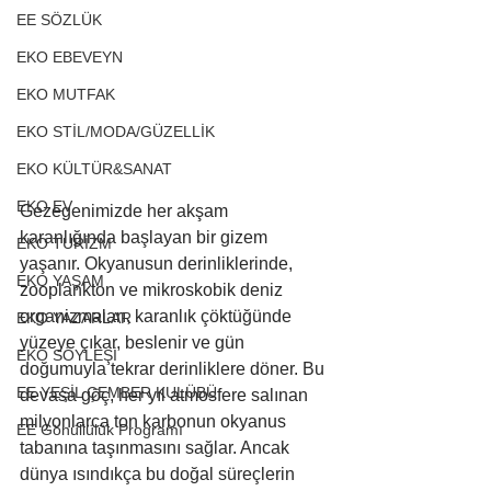
EE SÖZLÜK
EKO EBEVEYN
EKO MUTFAK
EKO STİL/MODA/GÜZELLİK
EKO KÜLTÜR&SANAT
EKO EV
Gezegenimizde her akşam 
karanlığında başlayan bir gizem 
EKO TURİZM
yaşanır. Okyanusun derinliklerinde, 
EKO YAŞAM
zooplankton ve mikroskobik deniz 
organizmaları, karanlık çöktüğünde 
EKO YAZARLAR
yüzeye çıkar, beslenir ve gün 
EKO SÖYLEŞİ
doğumuyla tekrar derinliklere döner. Bu 
EE YEŞİL ÇEMBER KULÜBÜ
devasa göç, her yıl atmosfere salınan 
milyonlarca ton karbonun okyanus 
EE Gönüllülük Programı
tabanına taşınmasını sağlar. Ancak 
dünya ısındıkça bu doğal süreçlerin 