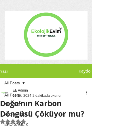
Kaydol
Yazı
All Posts
EE Admin
All Posts
19 Eki 2024
2 dakikada okunur
Doğa’nın Karbon
EKO PATİ
Döngüsü Çöküyor mu?
EKO HABER
5 üzerinden NaN yıldız
EKO SAĞLIK