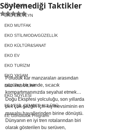
Söylemediği Taktikler
EE SÖZLÜK
5 üzerinden NaN yıldız
EKO EBEVEYN
EKO MUTFAK
EKO STİL/MODA/GÜZELLİK
EKO KÜLTÜR&SANAT
EKO EV
EKO TURİZM
EKO YAŞAM
Pofuduk kar manzaraları arasından 
süzülen bir trende, sıcacık 
EKO YAZARLAR
kompartımanınızda seyahat etmek… 
EKO SÖYLEŞİ
Doğu Ekspresi yolculuğu, son yıllarda 
EE YEŞİL ÇEMBER KULÜBÜ
pek çok gezgin için kış mevsiminin en 
masalsı hayallerinden birine dönüştü. 
EE Gönüllülük Programı
Dünyanın en iyi tren rotalarından biri 
olarak gösterilen bu serüven, 