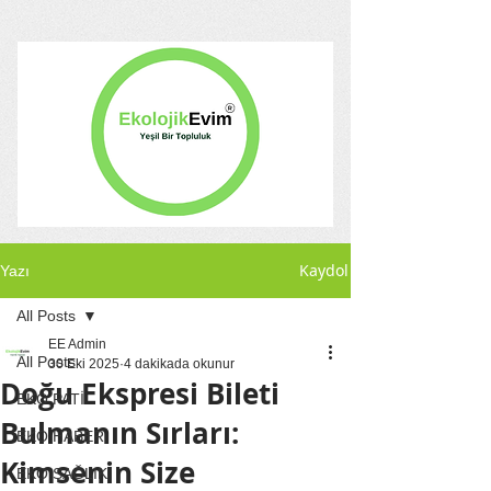
Kaydol
Yazı
All Posts
EE Admin
All Posts
30 Eki 2025
4 dakikada okunur
Doğu Ekspresi Bileti
EKO PATİ
Bulmanın Sırları:
EKO HABER
Kimsenin Size
EKO SAĞLIK