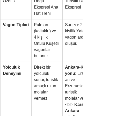
Özellik
Doğu 
Turistik Doğu 
Ekspresi Ana 
Ekspresi
Hat Treni
Vagon Tipleri
Pulman 
Sadece 2 
(koltuklu) ve 
kişilik Yataklı 
4 kişilik 
vagonlardan 
Örtülü Kuşetli 
oluşur.
vagonlar 
bulunur.
Yolculuk 
Direkt bir 
Ankara-Kars 
Deneyimi
yolculuk 
yönü:
 Erzinc
sunar, turistik 
an ve 
amaçlı uzun 
Erzurum'da 
molalar 
turistik 
vermez.
molalar verir. 
<br> 
Kars-
Ankara 