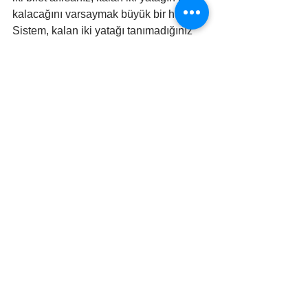
kalacağını varsaymak büyük bir hatadır. 
Sistem, kalan iki yatağı tanımadığınız 
başka yolculara satacaktır. Bu konudaki 
en net uyarı şudur:
Kompartman 4 kişilik, iki kişi alınca 
diğer iki kişi zaten gelmez diye 
düşünmeyin! Gayet de geliyorlar. 😊
Bu kural, özellikle mahremiyet ve 
konfor arayan çiftler için hem beklenti 
yönetimi hem de bütçe planlaması 
açısından hayati bir bilgidir.