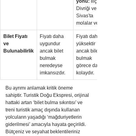
yönü:
 İliç, 
Divriği ve 
Sivas'ta 
molalar verir.
Bilet Fiyatı 
Fiyatı daha 
Fiyatı daha 
ve 
uygundur 
yüksektir 
Bulunabilirlik
ancak bilet 
ancak bilet 
bulmak 
bulmak 
neredeyse 
görece daha 
imkansızdır.
kolaydır.
Bu ayrımı anlamak kritik öneme 
sahiptir. Turistik Doğu Ekspresi, orijinal 
hattaki artan ‘bilet bulma sıkıntısı’ ve 
treni turistik amaç dışında kullanan 
yolcuların yaşadığı ‘mağduriyetlerin 
giderilmesi’ amacıyla hayata geçirildi. 
Bütçeniz ve seyahat beklentileriniz 