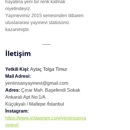
hayatına yeni bir renk katmak 
niyetindeyiz.
Yayınevimiz 2015 senesinden itibaren 
uluslararası yayınevi statüsünü 
kazanmıştır.
İletişim
Yetkili Kişi:
 Aytaç Tolga Timur
Mail
Adresi
:
yeniinsanyayinevi@gmail.com
Adres:
Çınar Mah. Başefendi Sokak 
Ankaralı Apt No:1/A
Küçükyalı / Maltepe /İstanbul
İnstagram:
https://www.instagram.com/yeniinsanya
yinevi/