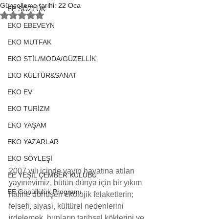
Güncelleme tarihi:
22 Oca
EE SÖZLÜK
5 üzerinden NaN yıldız
EKO EBEVEYN
EKO MUTFAK
EKO STİL/MODA/GÜZELLİK
EKO KÜLTÜR&SANAT
EKO EV
EKO TURİZM
EKO YAŞAM
EKO YAZARLAR
EKO SÖYLEŞİ
2007 yılı içinde yayın hayatına atılan 
EE YEŞİL ÇEMBER KULÜBÜ
yayınevimiz, bütün dünya için bir yıkım 
EE Gönüllülük Programı
haline dönüşen ekolojik felaketlerin; 
felsefi, siyasi, kültürel nedenlerini 
irdelemek, bunların tarihsel köklerini ve 