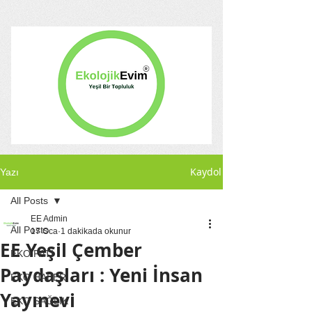
Kaydol
Yazı
All Posts
EE Admin
All Posts
17 Oca
1 dakikada okunur
EE Yeşil Çember
EKO PATİ
Paydaşları : Yeni İnsan
EKO HABER
Yayınevi
EKO SAĞLIK