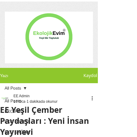
Kaydol
Yazı
All Posts
EE Admin
All Posts
17 Oca
1 dakikada okunur
EE Yeşil Çember
EKO PATİ
Paydaşları : Yeni İnsan
EKO HABER
Yayınevi
EKO SAĞLIK