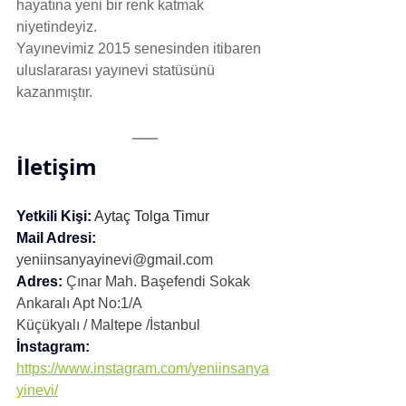
hayatına yeni bir renk katmak 
niyetindeyiz.
Yayınevimiz 2015 senesinden itibaren 
uluslararası yayınevi statüsünü 
kazanmıştır.
İletişim
Yetkili Kişi:
 Aytaç Tolga Timur
Mail
Adresi
:
yeniinsanyayinevi@gmail.com
Adres:
Çınar Mah. Başefendi Sokak 
Ankaralı Apt No:1/A
Küçükyalı / Maltepe /İstanbul
İnstagram:
https://www.instagram.com/yeniinsanya
yinevi/