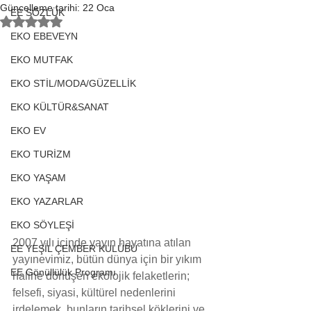
Güncelleme tarihi:
22 Oca
EE SÖZLÜK
5 üzerinden NaN yıldız
EKO EBEVEYN
EKO MUTFAK
EKO STİL/MODA/GÜZELLİK
EKO KÜLTÜR&SANAT
EKO EV
EKO TURİZM
EKO YAŞAM
EKO YAZARLAR
EKO SÖYLEŞİ
2007 yılı içinde yayın hayatına atılan 
EE YEŞİL ÇEMBER KULÜBÜ
yayınevimiz, bütün dünya için bir yıkım 
EE Gönüllülük Programı
haline dönüşen ekolojik felaketlerin; 
felsefi, siyasi, kültürel nedenlerini 
irdelemek, bunların tarihsel köklerini ve 