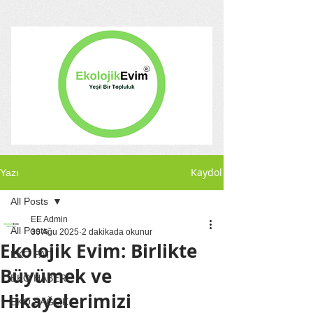
Kaydol
Yazı
All Posts
EE Admin
All Posts
30 Ağu 2025
2 dakikada okunur
Ekolojik Evim: Birlikte
EKO PATİ
Büyümek ve
EKO HABER
Hikayelerimizi
EKO SAĞLIK