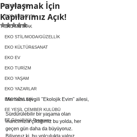
Paylaşmak İçin
EE SÖZLÜK
Kapılarımız Açık!
EKO EBEVEYN
5 üzerinden NaN yıldız
EKO MUTFAK
EKO STİL/MODA/GÜZELLİK
EKO KÜLTÜR&SANAT
EKO EV
EKO TURİZM
EKO YAŞAM
EKO YAZARLAR
Merhaba sevgili "Ekolojik Evim" ailesi,
EKO SÖYLEŞİ
EE YEŞİL ÇEMBER KULÜBÜ
Sürdürülebilir bir yaşama olan 
EE Gönüllülük Programı
inancımızla çıktığımız bu yolda, her 
geçen gün daha da büyüyoruz. 
Biliyoruz ki, bu yolculukta yalnız 