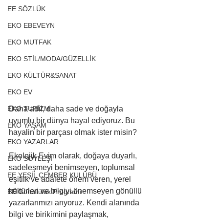
EE SÖZLÜK
EKO EBEVEYN
EKO MUTFAK
EKO STİL/MODA/GÜZELLİK
EKO KÜLTÜR&SANAT
EKO EV
Daha adil, daha sade ve doğayla 
EKO TURİZM
uyumlu bir dünya hayal ediyoruz. Bu 
EKO YAŞAM
hayalin bir parçası olmak ister misin?
EKO YAZARLAR
Ekolojik Evim olarak, doğaya duyarlı, 
EKO SÖYLEŞİ
sadeleşmeyi benimseyen, toplumsal 
EE YEŞİL ÇEMBER KULÜBÜ
eşitlik ve adalete önem veren, yerel 
kültürleri ve bilgiyi önemseyen gönüllü 
EE Gönüllülük Programı
yazarlarımızı arıyoruz. Kendi alanında 
bilgi ve birikimini paylaşmak, 