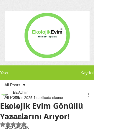
Kaydol
Yazı
All Posts
EE Admin
All Posts
27 Nis 2025
1 dakikada okunur
Ekolojik Evim Gönüllü
EKO PATİ
Yazarlarını Arıyor!
EKO HABER
5 üzerinden NaN yıldız
EKO SAĞLIK