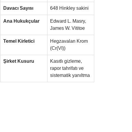
Davacı Sayısı
648 Hinkley sakini
Ana Hukukçular
Edward L. Masry, 
James W. Vititoe
Temel Kirletici
Hegzavalan Krom 
(Cr(VI))
Şirket Kusuru
Kasıtlı gizleme, 
rapor tahrifatı ve 
sistematik yanıltma