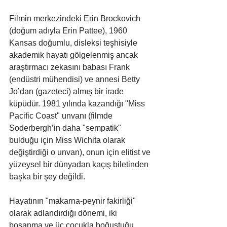
Filmin merkezindeki Erin Brockovich 
(doğum adıyla Erin Pattee), 1960 
Kansas doğumlu, disleksi teşhisiyle 
akademik hayatı gölgelenmiş ancak 
araştırmacı zekasını babası Frank 
(endüstri mühendisi) ve annesi Betty 
Jo’dan (gazeteci) almış bir irade 
küpüdür. 1981 yılında kazandığı "Miss 
Pacific Coast" unvanı (filmde 
Soderbergh’in daha "sempatik" 
bulduğu için Miss Wichita olarak 
değiştirdiği o unvan), onun için elitist ve 
yüzeysel bir dünyadan kaçış biletinden 
başka bir şey değildi.
Hayatının "makarna-peynir fakirliği" 
olarak adlandırdığı dönemi, iki 
boşanma ve üç çocukla boğuştuğu 