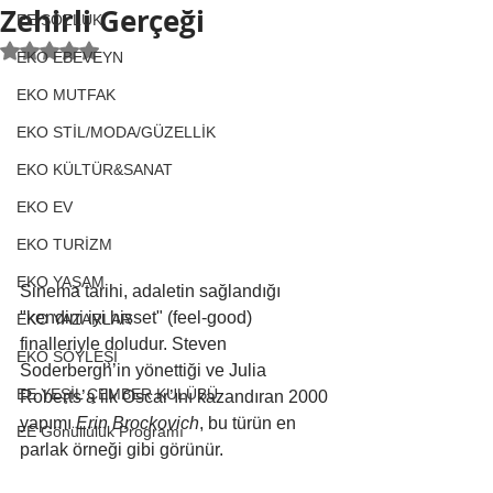
Zehirli Gerçeği
EE SÖZLÜK
5 üzerinden NaN yıldız
EKO EBEVEYN
EKO MUTFAK
EKO STİL/MODA/GÜZELLİK
EKO KÜLTÜR&SANAT
EKO EV
EKO TURİZM
EKO YAŞAM
Sinema tarihi, adaletin sağlandığı 
"kendini iyi hisset" (feel-good) 
EKO YAZARLAR
finalleriyle doludur. Steven 
EKO SÖYLEŞİ
Soderbergh’in yönettiği ve Julia 
EE YEŞİL ÇEMBER KULÜBÜ
Roberts’a ilk Oscar’ını kazandıran 2000 
yapımı 
Erin Brockovich
, bu türün en 
EE Gönüllülük Programı
parlak örneği gibi görünür. 