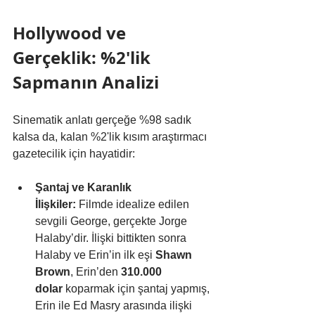
Hollywood ve 
Gerçeklik: %2'lik 
Sapmanın Analizi
Sinematik anlatı gerçeğe %98 sadık 
kalsa da, kalan %2'lik kısım araştırmacı 
gazetecilik için hayatidir:
Şantaj ve Karanlık 
İlişkiler:
 Filmde idealize edilen 
sevgili George, gerçekte Jorge 
Halaby’dir. İlişki bittikten sonra 
Halaby ve Erin’in ilk eşi 
Shawn 
Brown
, Erin’den 
310.000 
dolar
 koparmak için şantaj yapmış, 
Erin ile Ed Masry arasında ilişki 