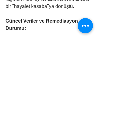
bir "hayalet kasaba"ya dönüştü.
Güncel Veriler ve Remediasyon 
Durumu:
Kirlilik Bulutu (Plume):
 1996’da 2 
mil olan alan, bugün 8 mil 
uzunluğa ulaştı.
Kritik Ölçüm:
 Temmuz 2024 
verilerine göre, 35-41 numaralı ev 
kuyusunda hala 
21 ppb
 (yasal 
limitin iki katından fazla) Krom-6 
tespit edilmiştir.
Remediasyon 
Teknolojileri:
 PG&E bugün yer 
altına etanol ve laktat 
pompalayarak (In-Situ İndirgeme) 
Krom-6'yı zararsız Krom-3'e 