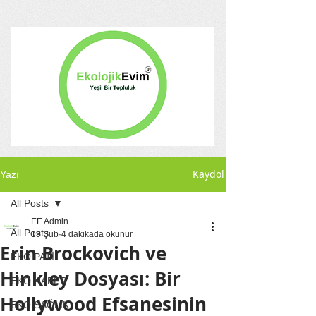
Kaydol
Yazı
All Posts
EE Admin
All Posts
19 Şub
4 dakikada okunur
Erin Brockovich ve
EKO PATİ
Hinkley Dosyası: Bir
EKO HABER
Hollywood Efsanesinin
EKO SAĞLIK