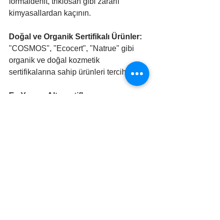
formaldehit, triklosan gibi zararlı 
kimyasallardan kaçının.
Doğal ve Organik Sertifikalı Ürünler:
"COSMOS", "Ecocert", "Natrue" gibi 
organik ve doğal kozmetik 
sertifikalarına sahip ürünleri tercih edin.
Ev Yapımı Alternatifler:
Sabun:
 Zeytinyağı sabunu gibi doğal 
sabunlar kullanabilirsiniz.
Şampuan:
 Katı şampuanlar veya doğal 
içerikli sıvı şampuanlar tercih edilebilir.
Nemlendirici:
 Hindistan cevizi yağı, 
shea yağı gibi doğal yağlar 
nemlendirici olarak kullanılabilir.