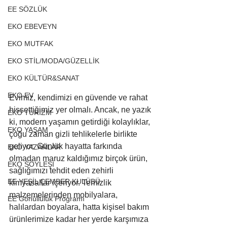
EE SÖZLÜK
EKO EBEVEYN
EKO MUTFAK
EKO STİL/MODA/GÜZELLİK
EKO KÜLTÜR&SANAT
EKO EV
Evimiz, kendimizi en güvende ve rahat 
hissettiğimiz yer olmalı. Ancak, ne yazık 
EKO TURİZM
ki, modern yaşamın getirdiği kolaylıklar, 
EKO YAŞAM
çoğu zaman gizli tehlikelerle birlikte 
geliyor. Günlük hayatta farkında 
EKO YAZARLAR
olmadan maruz kaldığımız birçok ürün, 
EKO SÖYLEŞİ
sağlığımızı tehdit eden zehirli 
EE YEŞİL ÇEMBER KULÜBÜ
kimyasallar içeriyor. Temizlik 
malzemelerinden mobilyalara, 
EE Gönüllülük Programı
halılardan boyalara, hatta kişisel bakım 
ürünlerimize kadar her yerde karşımıza 