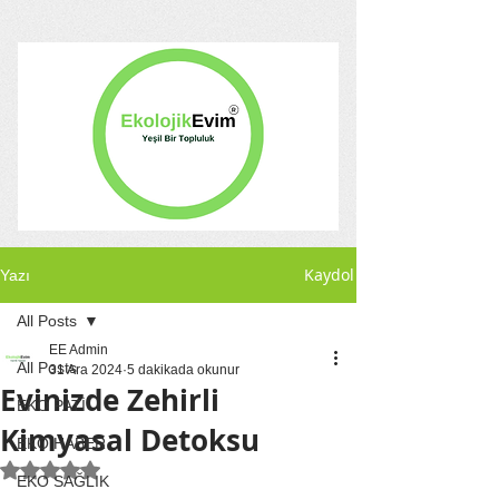
Kaydol
Yazı
All Posts
EE Admin
All Posts
31 Ara 2024
5 dakikada okunur
Evinizde Zehirli
EKO PATİ
Kimyasal Detoksu
EKO HABER
5 üzerinden NaN yıldız
EKO SAĞLIK