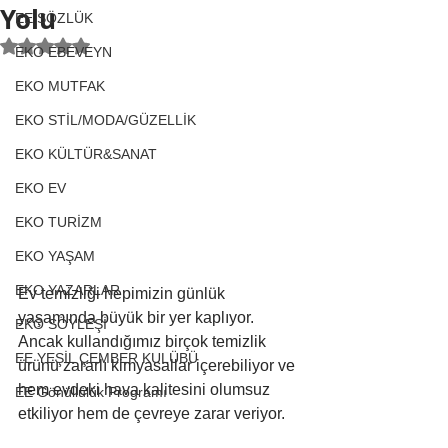
Yolu
EE SÖZLÜK
5 üzerinden NaN yıldız
EKO EBEVEYN
EKO MUTFAK
EKO STİL/MODA/GÜZELLİK
EKO KÜLTÜR&SANAT
EKO EV
EKO TURİZM
EKO YAŞAM
EKO YAZARLAR
Ev temizliği hepimizin günlük 
yaşamında büyük bir yer kaplıyor. 
EKO SÖYLEŞİ
Ancak kullandığımız birçok temizlik 
EE YEŞİL ÇEMBER KULÜBÜ
ürünü zararlı kimyasallar içerebiliyor ve 
hem evdeki hava kalitesini olumsuz 
EE Gönüllülük Programı
etkiliyor hem de çevreye zarar veriyor. 