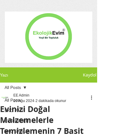
Kaydol
Yazı
All Posts
EE Admin
All Posts
20 Ağu 2024
2 dakikada okunur
Evinizi Doğal
EKO PATİ
Malzemelerle
EKO HABER
Temizlemenin 7 Basit
EKO SAĞLIK