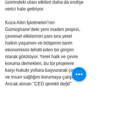
üzerindeki olası etkileri daha da endişe 
verici hale getiriyor.
Koza Altın İşletmeleri’nin 
Gümüşhane’deki yeni maden projesi, 
çevresel etkilerinin yanı sıra yerel 
halkın yaşamını ve bölgenin tarım 
ekonomisini tehdit eden bir girişim 
olarak görülüyor. Yerel halk ve çevre 
koruma dernekleri, bu tür projelere 
karşı hukuki yollara başvurarak çevre 
ve insan sağlığını korumaya çalışıyor. 
Ancak alınan "ÇED gerekli değil" 
kararları, çevre koruma bilincinin ve 
sürdürülebilir kalkınma anlayışının ne 
kadar önceliklendirildiği konusunda 
soru işaretleri yaratıyor.
#doğakoruma
#çevrekoruma
#ekosistem
#tarımarazileri