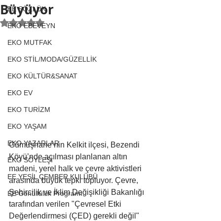
Büyüyor
EE SÖZLÜK
5 üzerinden NaN yıldız
EKO EBEVEYN
EKO MUTFAK
EKO STİL/MODA/GÜZELLİK
EKO KÜLTÜR&SANAT
EKO EV
EKO TURİZM
EKO YAŞAM
EKO YAZARLAR
Gümüşhane’nin Kelkit ilçesi, Bezendi 
Köyü’nde açılması planlanan altın 
EKO SÖYLEŞİ
madeni, yerel halk ve çevre aktivistleri 
EE YEŞİL ÇEMBER KULÜBÜ
arasında büyük tepki topluyor. Çevre, 
Şehircilik ve İklim Değişikliği Bakanlığı 
EE Gönüllülük Programı
tarafından verilen "Çevresel Etki 
Değerlendirmesi (ÇED) gerekli değil" 