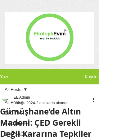
Kaydol
Yazı
All Posts
EE Admin
All Posts
30 Ağu 2024
2 dakikada okunur
Gümüşhane’de Altın
EKO PATİ
Madeni: ÇED Gerekli
EKO HABER
Değil Kararına Tepkiler
EKO SAĞLIK