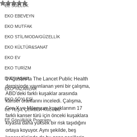
5 üzerinden NaN yıldız
EE SÖZLÜK
EKO EBEVEYN
EKO MUTFAK
EKO STİL/MODA/GÜZELLİK
EKO KÜLTÜR&SANAT
EKO EV
EKO TURİZM
EKO YAŞAM
1 Ağustos'ta The Lancet Public Health 
dergisinde yayınlanan yeni bir çalışma, 
EKO YAZARLAR
ABD'deki farklı kuşaklar arasında 
EKO SÖYLEŞİ
kanser oranlarını inceledi. Çalışma, 
Gen X ve Milenyum kuşaklarının 17 
EE YEŞİL ÇEMBER KULÜBÜ
farklı kanser türü için önceki kuşaklara 
EE Gönüllülük Programı
kıyasla daha yüksek bir risk taşıdığını 
ortaya koyuyor. Aynı şekilde, beş 