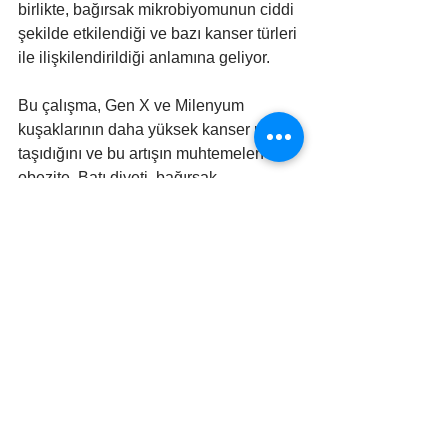
birlikte, bağırsak mikrobiyomunun ciddi 
şekilde etkilendiği ve bazı kanser türleri 
ile ilişkilendirildiği anlamına geliyor.
Bu çalışma, Gen X ve Milenyum 
kuşaklarının daha yüksek kanser riski 
taşıdığını ve bu artışın muhtemelen 
obezite, Batı diyeti, bağırsak 
mikrobiyomu değişiklikleri ve çevresel 
toksinler gibi faktörlerden 
kaynaklandığını gösteriyor. 
Bu bulgular, genç nesillerin ilerleyen 
yaşlarda daha büyük bir kanser yükü 
ile karşı karşıya kalabileceğini ve bu 
durumun halk sağlığı açısından ciddi 
sonuçlar doğurabileceğini ortaya 
koyuyor.
#sağlık
#halksağlığı
#kanser