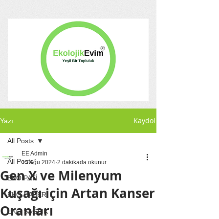
Kaydol
Yazı
All Posts
EE Admin
All Posts
13 Ağu 2024
2 dakikada okunur
Gen X ve Milenyum
EKO PATİ
Kuşağı için Artan Kanser
EKO HABER
Oranları
EKO SAĞLIK