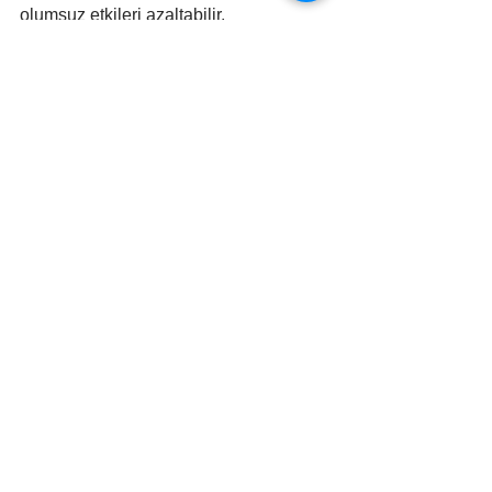
olumsuz etkileri azaltabilir.
#sürdürülebilirlik
#geridönüşüm
EKO HABER
Hepsini Gör
İlgili Yazılar