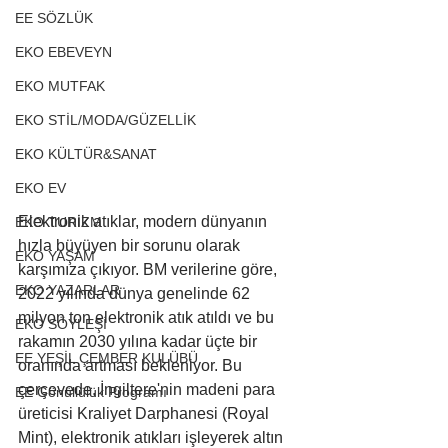
EE SÖZLÜK
EKO EBEVEYN
EKO MUTFAK
EKO STİL/MODA/GÜZELLİK
EKO KÜLTÜR&SANAT
EKO EV
Elektronik atıklar, modern dünyanın 
EKO TURİZM
hızla büyüyen bir sorunu olarak 
EKO YAŞAM
karşımıza çıkıyor. BM verilerine göre, 
EKO YAZARLAR
2022 yılında dünya genelinde 62 
milyon ton elektronik atık atıldı ve bu 
EKO SÖYLEŞİ
rakamın 2030 yılına kadar üçte bir 
EE YEŞİL ÇEMBER KULÜBÜ
oranında artması bekleniyor. Bu 
çerçevede, İngiltere'nin madeni para 
EE Gönüllülük Programı
üreticisi Kraliyet Darphanesi (Royal 
Mint), elektronik atıkları işleyerek altın 