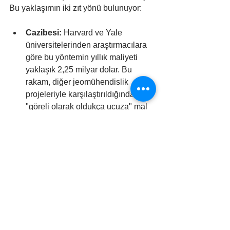
Bu yaklaşımın iki zıt yönü bulunuyor:
Cazibesi:
 Harvard ve Yale 
üniversitelerinden araştırmacılara 
göre bu yöntemin yıllık maliyeti 
yaklaşık 2,25 milyar dolar. Bu 
rakam, diğer jeomühendislik 
projeleriyle karşılaştırıldığında 
"göreli olarak oldukça ucuza" mal 
olacağı anlamına geliyor.
Büyük Riskleri:
 Diğer yandan 
bilim insanları, yapay kükürt 
enjeksiyonlarının ciddi yan etkileri 
olabileceği konusunda hemfikir. 
Potansiyel riskler arasında sülfürik 
asit yağmurları, ozon tabakasının 
yok olması, küresel kuraklıklar ve 
öngörülemeyen ekstrem hava 