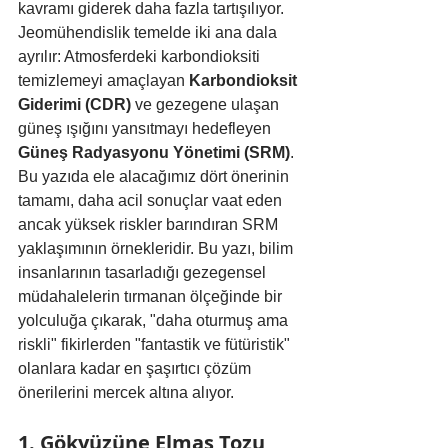
kavramı giderek daha fazla tartışılıyor. 
Jeomühendislik temelde iki ana dala 
ayrılır: Atmosferdeki karbondioksiti 
temizlemeyi amaçlayan 
Karbondioksit 
Giderimi (CDR)
 ve gezegene ulaşan 
güneş ışığını yansıtmayı hedefleyen 
Güneş Radyasyonu Yönetimi (SRM)
. 
Bu yazıda ele alacağımız dört önerinin 
tamamı, daha acil sonuçlar vaat eden 
ancak yüksek riskler barındıran SRM 
yaklaşımının örnekleridir. Bu yazı, bilim 
insanlarının tasarladığı gezegensel 
müdahalelerin tırmanan ölçeğinde bir 
yolculuğa çıkarak, "daha oturmuş ama 
riskli" fikirlerden "fantastik ve fütüristik" 
olanlara kadar en şaşırtıcı çözüm 
önerilerini mercek altına alıyor.
1. Gökyüzüne Elmas Tozu 