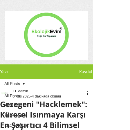
Kaydol
Yazı
All Posts
EE Admin
All Posts
6 Kas 2025
4 dakikada okunur
Gezegeni "Hacklemek":
EKO PATİ
Küresel Isınmaya Karşı
EKO HABER
En Şaşırtıcı 4 Bilimsel
EKO SAĞLIK