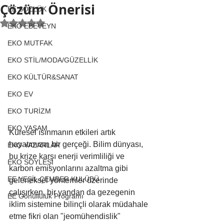
Çözüm Önerisi
EE SÖZLÜK
5 üzerinden NaN yıldız
EKO EBEVEYN
EKO MUTFAK
EKO STİL/MODA/GÜZELLİK
EKO KÜLTÜR&SANAT
EKO EV
EKO TURİZM
EKO YAŞAM
Küresel ısınmanın etkileri artık 
hayatımızın bir gerçeği. Bilim dünyası, 
EKO YAZARLAR
bu krize karşı enerji verimliliği ve 
EKO SÖYLEŞİ
karbon emisyonlarını azaltma gibi 
EE YEŞİL ÇEMBER KULÜBÜ
geleneksel yöntemler üzerinde 
çalışırken, bir yandan da gezegenin 
EE Gönüllülük Programı
iklim sistemine bilinçli olarak müdahale 
etme fikri olan "jeomühendislik" 