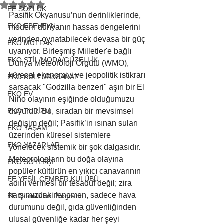
5 üzerinden NaN yıldız
EE SÖZLÜK
Pasifik Okyanusu’nun derinliklerinde, 
EKO EBEVEYN
modern dünyanın hassas dengelerini 
yerinden oynatabilecek devasa bir güç 
EKO MUTFAK
uyanıyor. Birleşmiş Milletler'e bağlı 
EKO STİL/MODA/GÜZELLİK
Dünya Meteoroloji Örgütü (WMO), 
küresel ekonomiyi ve jeopolitik istikrarı 
EKO KÜLTÜR&SANAT
sarsacak "Godzilla benzeri" aşırı bir El 
EKO EV
Niño olayının eşiğinde olduğumuzu 
EKO TURİZM
duyurdu. Bu, sıradan bir mevsimsel 
değişim değil; Pasifik’in ısınan suları 
EKO YAŞAM
üzerinden küresel sistemlere 
EKO YAZARLAR
yönelecek sistemik bir şok dalgasıdır. 
Meteorologların bu doğa olayına 
EKO SÖYLEŞİ
popüler kültürün en yıkıcı canavarının 
EE YEŞİL ÇEMBER KULÜBÜ
adını vermesi bir tesadüf değil; zira 
karşımızdaki fenomen, sadece hava 
EE Gönüllülük Programı
durumunu değil, gıda güvenliğinden 
ulusal güvenliğe kadar her şeyi 