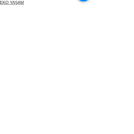
EKO YAŞAM
EKO YAZARLAR
Hepsini Gör
İlgili Yazılar