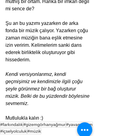
müthiş bir ortam. Harika bir imkan değil 
mi sence de?
Şu an bu yazımı yazarken de arka 
fonda bir müzik çalıyor. Yazarken çoğu 
zaman müziğin bana eşlik etmesine 
izin veririm. Kelimelerim sanki dans 
ederek birliktelik oluşturuyor gibi 
hissederim. 
Kendi versiyonlarımız, kendi 
geçmişimiz ve kendimizle ilgili çoğu 
şeyle görünmez bir bağ oluşturur 
müzik. Belki de bu yüzdendir böylesine 
sevmemiz.
Mutlulukla kalın :) 
#farkındalık
#gizemgörhanyağmur
#yavaşyaşam
#içselyolculuk
#müzik