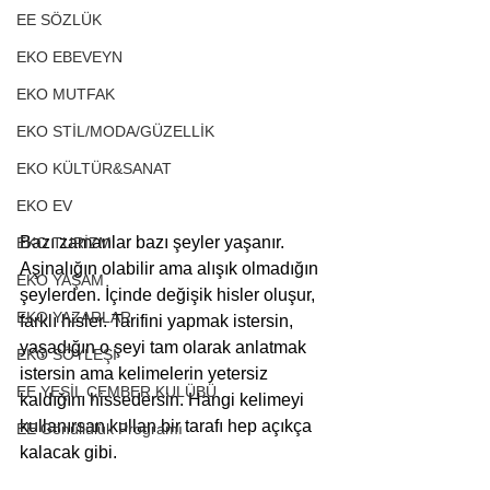
EE SÖZLÜK
EKO EBEVEYN
EKO MUTFAK
EKO STİL/MODA/GÜZELLİK
EKO KÜLTÜR&SANAT
EKO EV
Bazı zamanlar bazı şeyler yaşanır. 
EKO TURİZM
Aşinalığın olabilir ama alışık olmadığın 
EKO YAŞAM
şeylerden. İçinde değişik hisler oluşur, 
EKO YAZARLAR
farklı hisler. Tarifini yapmak istersin, 
yaşadığın o şeyi tam olarak anlatmak 
EKO SÖYLEŞİ
istersin ama kelimelerin yetersiz 
EE YEŞİL ÇEMBER KULÜBÜ
kaldığını hissedersin. Hangi kelimeyi 
kullanırsan kullan bir tarafı hep açıkça 
EE Gönüllülük Programı
kalacak gibi.