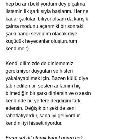
hep bu anı bekliyordum deyip çalma 
listemin ilk şarkısıyla başlarım. Her ne 
kadar şarkıları biliyor olsam da karışık 
çalma modunu açarım ki bir sonraki 
şarkı hangi sevdiğim olacak diye 
küçücük heyecanlar oluştururum 
kendime :) 
Kendi dilimizde de dinlememiz 
gerekmiyor duyguları ve hisleri 
yakalayabilmek için. Bazen küllü diye 
tabir edilen bir sesten anlamını hiç 
bilmediğin bir şarkı dinlersin ve o sesin 
kendinde bir yerlere değdiğini fark 
edersin. Değişik bir şekilde seni 
rahatlatıyordur, sana iyi geliyordur, 
kendini iyi hissettiriyordur.
Evrensel dil olarak kabul gören çok 