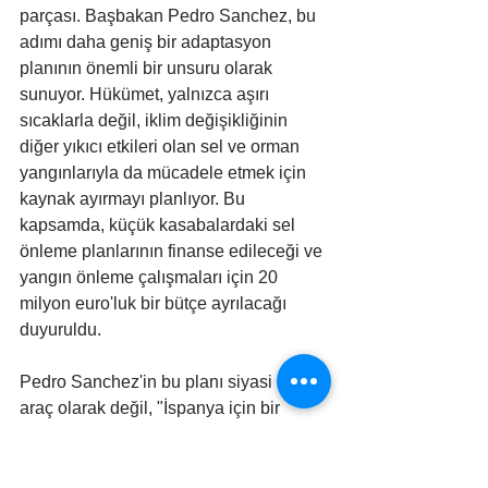
parçası. Başbakan Pedro Sanchez, bu 
adımı daha geniş bir adaptasyon 
planının önemli bir unsuru olarak 
sunuyor. Hükümet, yalnızca aşırı 
sıcaklarla değil, iklim değişikliğinin 
diğer yıkıcı etkileri olan sel ve orman 
yangınlarıyla da mücadele etmek için 
kaynak ayırmayı planlıyor. Bu 
kapsamda, küçük kasabalardaki sel 
önleme planlarının finanse edileceği ve 
yangın önleme çalışmaları için 20 
milyon euro'luk bir bütçe ayrılacağı 
duyuruldu.
Pedro Sanchez'in bu planı siyasi bir 
araç olarak değil, "İspanya için bir 
kalkan" olarak tanımlaması, konuya 
verilen önemi gözler önüne seriyor. Bu 
"kalkan", kalıcı bir "yeni normalin" 