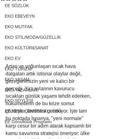
EE SÖZLÜK
EKO EBEVEYN
EKO MUTFAK
EKO STİL/MODA/GÜZELLİK
EKO KÜLTÜR&SANAT
EKO EV
Artan ve yoğunlaşan sıcak hava 
EKO TURİZM
dalgaları artık istisnai olaylar değil, 
EKO YAŞAM
gezegenimizin yeni ve kalıcı bir 
gerçeği. Yaz aylarının kavurucu 
EKO YAZARLAR
sıcakları günlük yaşamı tehdit ederken, 
EKO SÖYLEŞİ
hükümetlerin de bu krize somut 
çözümler üretmesi gerekiyor. İşte tam 
EE YEŞİL ÇEMBER KULÜBÜ
bu noktada İspanya, "yeni normale" 
EE Gönüllülük Programı
karşı cesur bir adım atarak kapsamlı bir 
kamu savunma stratejisi öneriyor: ülke 