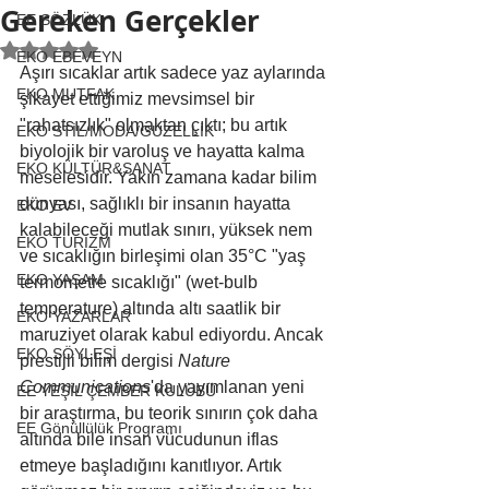
Gereken Gerçekler
EE SÖZLÜK
5 üzerinden NaN yıldız
EKO EBEVEYN
Aşırı sıcaklar artık sadece yaz aylarında 
EKO MUTFAK
şikayet ettiğimiz mevsimsel bir 
"rahatsızlık" olmaktan çıktı; bu artık 
EKO STİL/MODA/GÜZELLİK
biyolojik bir varoluş ve hayatta kalma 
EKO KÜLTÜR&SANAT
meselesidir. Yakın zamana kadar bilim 
dünyası, sağlıklı bir insanın hayatta 
EKO EV
kalabileceği mutlak sınırı, yüksek nem 
EKO TURİZM
ve sıcaklığın birleşimi olan 35°C "yaş 
EKO YAŞAM
termometre sıcaklığı" (wet-bulb 
temperature) altında altı saatlik bir 
EKO YAZARLAR
maruziyet olarak kabul ediyordu. Ancak 
EKO SÖYLEŞİ
prestijli bilim dergisi 
Nature 
Communications
'da yayımlanan yeni 
EE YEŞİL ÇEMBER KULÜBÜ
bir araştırma, bu teorik sınırın çok daha 
EE Gönüllülük Programı
altında bile insan vücudunun iflas 
etmeye başladığını kanıtlıyor. Artık 