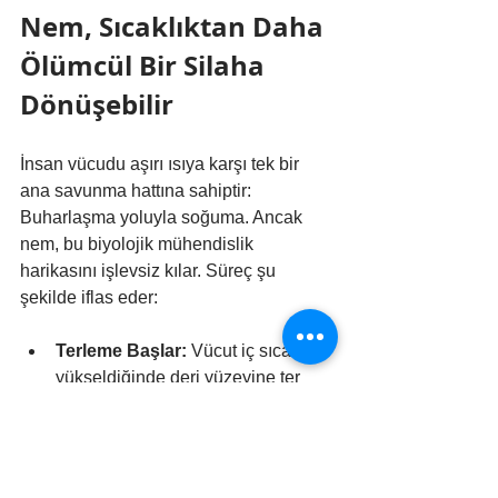
Nem, Sıcaklıktan Daha 
Ölümcül Bir Silaha 
Dönüşebilir
İnsan vücudu aşırı ısıya karşı tek bir 
ana savunma hattına sahiptir: 
Buharlaşma yoluyla soğuma. Ancak 
nem, bu biyolojik mühendislik 
harikasını işlevsiz kılar. Süreç şu 
şekilde iflas eder:
Terleme Başlar:
 Vücut iç sıcaklığı 
yükseldiğinde deri yüzeyine ter 
salgılar.
Buharlaşma 
Engellenir:
 Ortamdaki nem oranı 
yüksek olduğunda, hava neme 