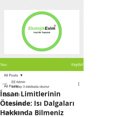
Kaydol
Yazı
All Posts
EE Admin
All Posts
14 May
3 dakikada okunur
İnsan Limitlerinin
EKO PATİ
Ötesinde: Isı Dalgaları
EKO HABER
Hakkında Bilmeniz
EKO SAĞLIK