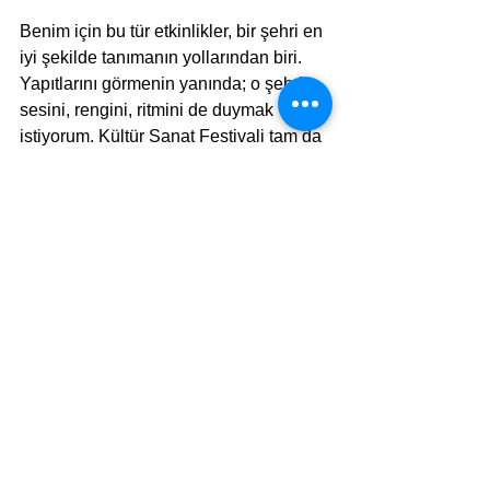
Benim için bu tür etkinlikler, bir şehri en 
iyi şekilde tanımanın yollarından biri. 
Yapıtlarını görmenin yanında; o şehrin 
sesini, rengini, ritmini de duymak 
istiyorum. Kültür Sanat Festivali tam da 
böyle bir bütünlük sunuyor.
Belki aynı anda aynı yerde olduk. Sen 
Picasso sergisinde bir tablonun 
önünde durmuş incelerken, ben diğer 
köşedeki sergiyi inceledim. Sen 
konserin ilk notasında yerini alırken, 
ben de kalabalığın içinde müziğe 
kendimi bıraktım. Bazen yollar kesişir 
farkında olmadan. Kim bilir, belki bu 
festivalde de öyle olmuştur.
Mutlulukla kalın :) 