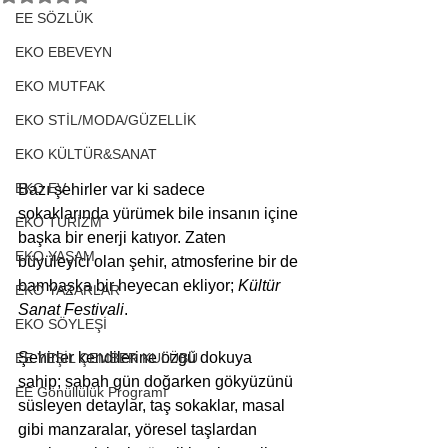
EE SÖZLÜK
EKO EBEVEYN
EKO MUTFAK
EKO STİL/MODA/GÜZELLİK
EKO KÜLTÜR&SANAT
EKO EV
Bazı şehirler var ki sadece 
sokaklarında yürümek bile insanın içine 
EKO TURİZM
başka bir enerji katıyor. Zaten 
EKO YAŞAM
büyüleyici olan şehir, atmosferine bir de 
bambaşka bir heyecan ekliyor; 
Kültür 
EKO YAZARLAR
Sanat Festivali
.
EKO SÖYLEŞİ
Şehirler kendilerine özgü dokuya 
EE YEŞİL ÇEMBER KULÜBÜ
sahip; sabah gün doğarken gökyüzünü 
EE Gönüllülük Programı
süsleyen detaylar, taş sokaklar, masal 
gibi manzaralar, yöresel taşlardan 