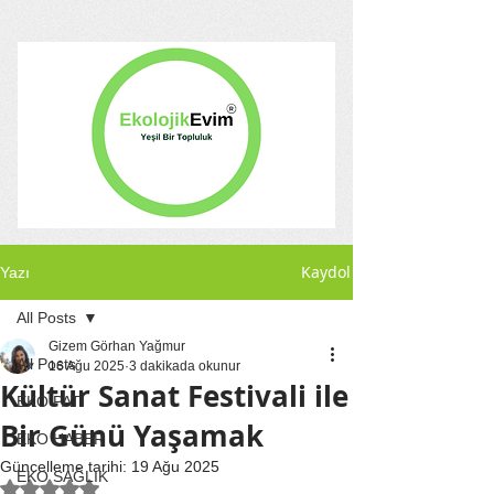
Kaydol
Yazı
All Posts
Gizem Görhan Yağmur
All Posts
16 Ağu 2025
3 dakikada okunur
Kültür Sanat Festivali ile
EKO PATİ
Bir Günü Yaşamak
EKO HABER
Güncelleme tarihi:
19 Ağu 2025
EKO SAĞLIK
5 üzerinden NaN yıldız