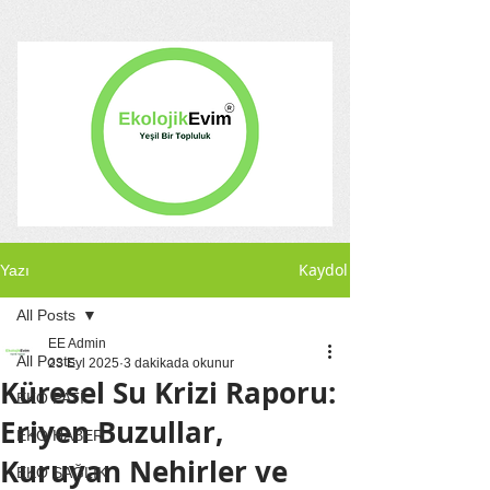
Kaydol
Yazı
All Posts
EE Admin
All Posts
23 Eyl 2025
3 dakikada okunur
Küresel Su Krizi Raporu:
EKO PATİ
Eriyen Buzullar,
EKO HABER
Kuruyan Nehirler ve
EKO SAĞLIK