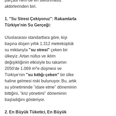
parçası hem de en savunmasız 
aktörlerinden biri.
1. "Su Stresi Çekiyoruz": Rakamlarla 
Türkiye'nin Su Gerçeği:
Uluslararası standartlara göre, kişi 
başına düşen yıllık 1.312 metreküplük 
su miktarıyla 
"su stresi"
 çeken bir 
ülkeyiz. Artan nüfus ve iklim 
değişikliğinin etkisiyle bu rakamın 
2050'de 1.069 m³'e düşmesi ve 
Türkiye'nin 
"su kıtlığı çeken"
 bir ülke 
haline gelmesi riski bulunuyor. Bu, artık 
su yönetiminde "idare etme" döneminin 
bittiğini, "kriz yönetimi" döneminin 
başladığını gösteriyor.
2. En Büyük Tüketici, En Büyük 