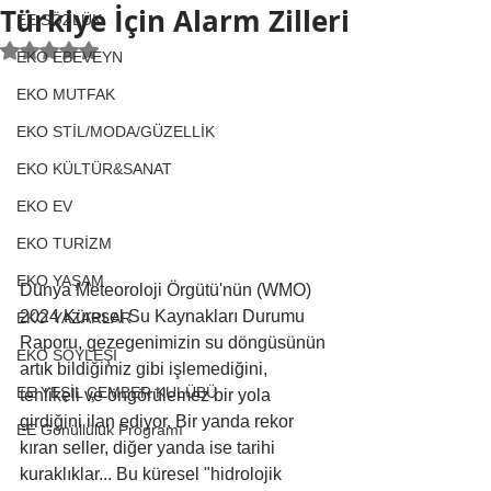
Türkiye İçin Alarm Zilleri
EE SÖZLÜK
5 üzerinden NaN yıldız
EKO EBEVEYN
EKO MUTFAK
EKO STİL/MODA/GÜZELLİK
EKO KÜLTÜR&SANAT
EKO EV
EKO TURİZM
EKO YAŞAM
Dünya Meteoroloji Örgütü'nün (WMO) 
2024 Küresel Su Kaynakları Durumu 
EKO YAZARLAR
Raporu, gezegenimizin su döngüsünün 
EKO SÖYLEŞİ
artık bildiğimiz gibi işlemediğini, 
EE YEŞİL ÇEMBER KULÜBÜ
tehlikeli ve öngörülemez bir yola 
girdiğini ilan ediyor. Bir yanda rekor 
EE Gönüllülük Programı
kıran seller, diğer yanda ise tarihi 
kuraklıklar... Bu küresel "hidrolojik 