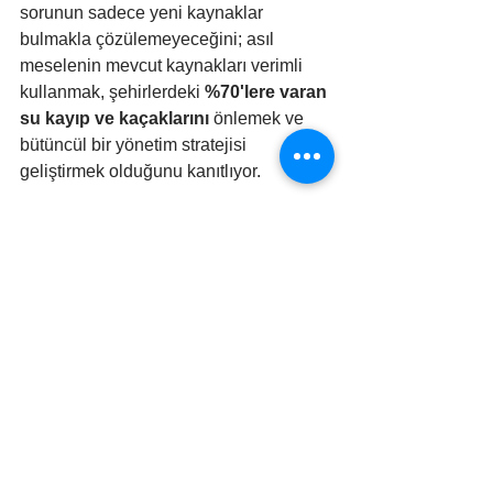
sorunun sadece yeni kaynaklar 
bulmakla çözülemeyeceğini; asıl 
meselenin mevcut kaynakları verimli 
kullanmak, şehirlerdeki 
%70'lere varan 
su kayıp ve kaçaklarını
 önlemek ve 
bütüncül bir yönetim stratejisi 
geliştirmek olduğunu kanıtlıyor.
Çözüm Mümkün: Su Güvenliği İçin 
Stratejik Yol Haritası
Bu karamsar tabloya rağmen, çözüm 
için atılabilecek somut adımlar var:
Tarımsal Devrim:
 Vahşi 
sulamadan modern ve verimli 
sulama sistemlerine geçişin devlet 
teşvikleriyle hızlandırılması.
Kentsel Verimlilik:
 Şehirlerdeki su 