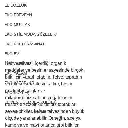
EE SÖZLÜK
EKO EBEVEYN
EKO MUTFAK
EKO STİL/MODA/GÜZELLİK
EKO KÜLTÜR&SANAT
EKO EV
Kahve telvesi, içerdiği organik 
EKO TURİZM
maddeler ve besinler sayesinde birçok 
EKO YAŞAM
bitki için yararlı olabilir. Telve, toprağın 
EKO YAZARLAR
su tutma kapasitesini artırır, besin 
maddeleri sağlar ve 
EKO SÖYLEŞİ
mikroorganizmaların çoğalmasını 
EE YEŞİL ÇEMBER KULÜBÜ
destekler. Özellikle asidik toprakları 
seven bitkiler, kahve telvesinden büyük 
EE Gönüllülük Programı
ölçüde yararlanabilir. Örneğin, açelya, 
kamelya ve mavi ortanca gibi bitkiler, 