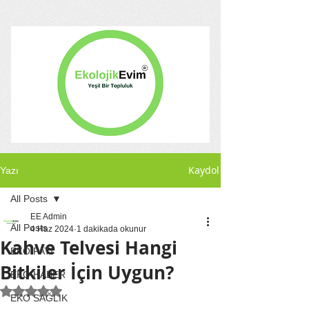
Kaydol
Yazı
All Posts
EE Admin
All Posts
4 Haz 2024
1 dakikada okunur
Kahve Telvesi Hangi
EKO PATİ
Bitkiler İçin Uygun?
EKO HABER
5 üzerinden NaN yıldız
EKO SAĞLIK