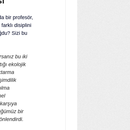
sı
a bir profesör, 
rklı disiplini 
oğdu? Sizi bu 
sanız bu iki 
ığı ekolojik 
ktarma 
imdilik 
olma 
el 
karşıya 
üğümüz bir 
nlendirdi. 