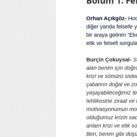
Bölüm 1: Fe
Orhan Açıkgöz-
 Hoc
diğer yanda felsefe y
bir araya getiren "Eko
etik ve felsefi sorg
Burçin Çokuysal-
S
alan benim için doğru
krizi ve sömürü sist
çabamın doğal ve zoru
yaşayabileceğimiz te
tehlikesine ziraat ve
motivasyonumun mott
olduğumuz krizin sad
anlam krizi ve etik 
Ben, benim gibi düşü