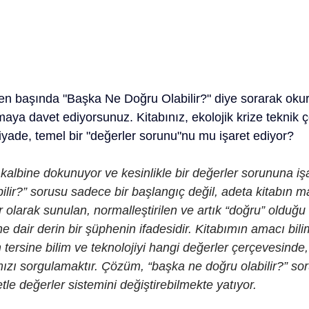
en başında "Başka Ne Doğru Olabilir?" diye sorarak oku
maya davet ediyorsunuz. Kitabınız, ekolojik krize teknik 
iyade, temel bir "değerler sorunu"nu mu işaret ediyor?
 kalbine dokunuyor ve kesinlikle bir değerler sorununa işa
lir?” sorusu sadece bir başlangıç değil, adeta kitabın m
r olarak sunulan, normalleştirilen ve artık “doğru” olduğu k
 dair derin bir şüphenin ifadesidir. Kitabımın amacı bilim
tersine bilim ve teknolojiyi hangi değerler çerçevesinde, 
ımızı sorgulamaktır. Çözüm, “başka ne doğru olabilir?” so
le değerler sistemini değiştirebilmekte yatıyor.