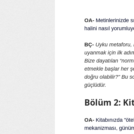
OA-
Metinlerinizde s
halini nasıl yorumlu
BÇ-
Uyku metaforu, i
uyanmak için ilk adım
Bize dayatılan “norm
etmekle başlar her şe
doğru olabilir?”
Bu s
güçlüdür.
Bölüm 2: Ki
OA-
Kitabınızda "öte
mekanizması, günümü