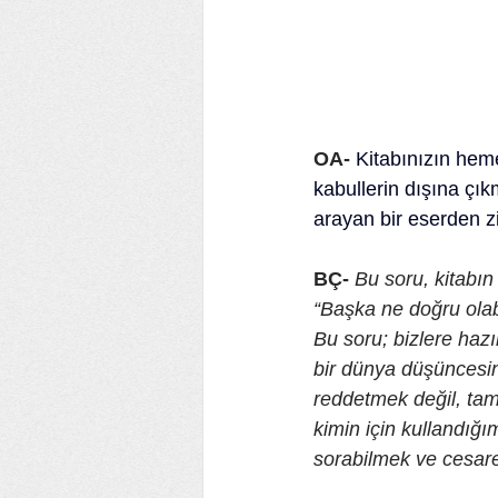
OA-
Kitabınızın hem
kabullerin dışına çık
arayan bir eserden z
BÇ-
 Bu soru, kitabın
“Başka ne doğru olabi
Bu soru; bizlere hazı
bir dünya düşüncesine
reddetmek değil, tam 
kimin için kullandığ
sorabilmek ve cesaret