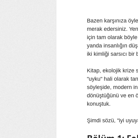
Bazen karşınıza öyle
merak edersiniz. Yeni
için tam olarak böyle
yanda insanlığın düşü
iki kimliği sarsıcı bir
Kitap, ekolojik krize
"uyku" hali olarak ta
söyleşide, modern in
dönüştüğünü ve en ön
konuştuk.
Şimdi sözü, "iyi uyu