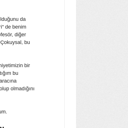
olduğunu da 
ri" de benim 
fesör, diğer 
n Çokuysal, bu 
yetimizin bir 
tığım bu 
aracına 
olup olmadığını 
rum.