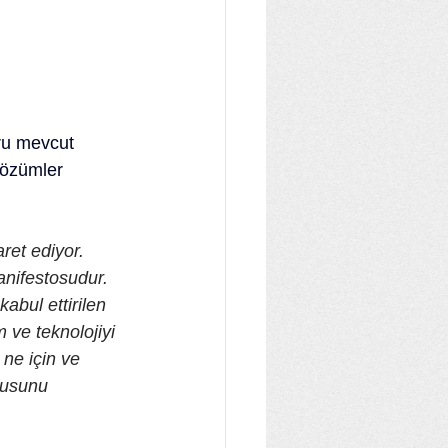
ru mevcut 
çözümler 
ret ediyor. 
anifestosudur. 
abul ettirilen 
 ve teknolojiyi 
ne için ve 
rusunu 