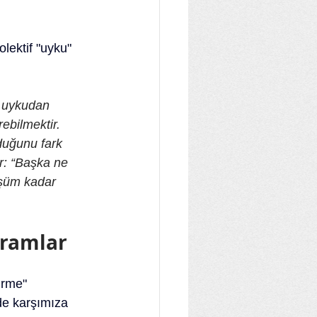
lektif "uyku" 
u uykudan 
ebilmektir. 
duğunu fark 
r: “Başka ne 
şüm kadar 
vramlar
irme" 
de karşımıza 