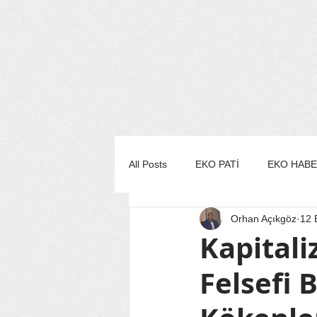
All Posts
EKO PATİ
EKO HAB
Orhan Açıkgöz
12 
EKO MUTFAK
EKO STİL/MO
Kapitali
Felsefi B
EKO TURİZM
EKO YAŞAM