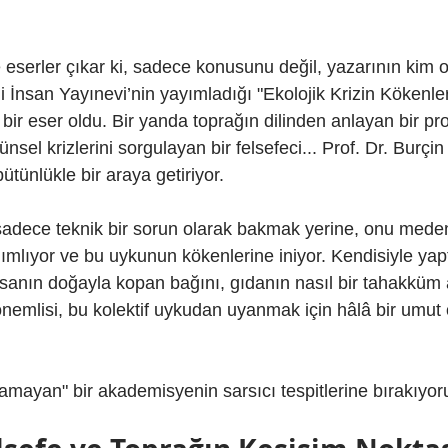
 eserler çıkar ki, sadece konusunu değil, yazarının kim 
 İnsan Yayınevi’nin yayımladığı "Ekolojik Krizin Kökenle
 bir eser oldu. Bir yanda toprağın dilinden anlayan bir pro
nsel krizlerini sorgulayan bir felsefeci... Prof. Dr. Burçi
 bütünlükle bir araya getiriyor.
 sadece teknik bir sorun olarak bakmak yerine, onu medeni
nımlıyor ve bu uykunun kökenlerine iniyor. Kendisiyle yap
sanın doğayla kopan bağını, gıdanın nasıl bir tahakküm 
emlisi, bu kolektif uykudan uyanmak için hâlâ bir umut 
yamayan" bir akademisyenin sarsıcı tespitlerine bırakıyo