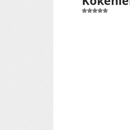
Kökenle
EE YEŞİL ÇEMBER KULÜBÜ
5 üzerinden NaN yı