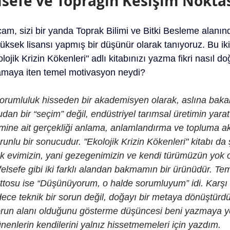
lsefe ve Toprağın Kesişim Nokta
am, sizi bir yanda Toprak Bilimi ve Bitki Besleme alanınd
üksek lisansı yapmış bir düşünür olarak tanıyoruz. Bu iki fa
lojik Krizin Kökenleri" adlı kitabınızı yazma fikri nasıl d
ulamaya iten temel motivasyon neydi?
orumluluk hisseden bir akademisyen olarak, aslına bakar
dan bir “seçim” değil, endüstriyel tarımsal üretimin yaratt
emine ait gerçekliği anlama, anlamlandırma ve topluma a
nlu bir sonucudur. "Ekolojik Krizin Kökenleri" kitabı da ş
k evimizin, yani gezegenimizin ve kendi türümüzün yok 
 felsefe gibi iki farklı alandan bakmamın bir ürünüdür. Tem
osu ise “Düşünüyorum, o halde sorumluyum” idi. Karşı 
ece teknik bir sorun değil, doğayı bir metaya dönüştürd
sorun alanı olduğunu gösterme düşüncesi beni yazmaya yö
nenlerin kendilerini yalnız hissetmemeleri için yazdım.