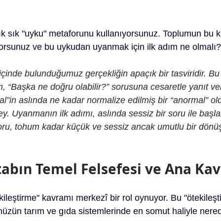
ık sık "uyku" metaforunu kullanıyorsunuz. Toplumun bu ko
yorsunuz ve bu uykudan uyanmak için ilk adım ne olmalı?
çinde bulunduğumuz gerçekliğin apaçık bir tasviridir. B
, “Başka ne doğru olabilir?” sorusuna cesaretle yanıt ver
al”in aslında ne kadar normalize edilmiş bir “anormal” ol
y. Uyanmanın ilk adımı, aslında sessiz bir soru ile başla
oru, tohum kadar küçük ve sessiz ancak umutlu bir dönü
tabın Temel Felsefesi ve Ana Ka
kileştirme" kavramı merkezî bir rol oynuyor. Bu "ötekileşt
zün tarım ve gıda sistemlerinde en somut haliyle nere