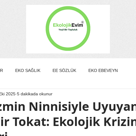
ER
EKO SAĞLIK
EE SÖZLÜK
EKO EBEVEYN
Eki 2025
5 dakikada okunur
DA/GÜZELLİK
EKO KÜLTÜR&SANAT
EKO EV
zmin Ninnisiyle Uyuya
ir Tokat: Ekolojik Krizi
EKO YAZARLAR
EKO SÖYLEŞİ