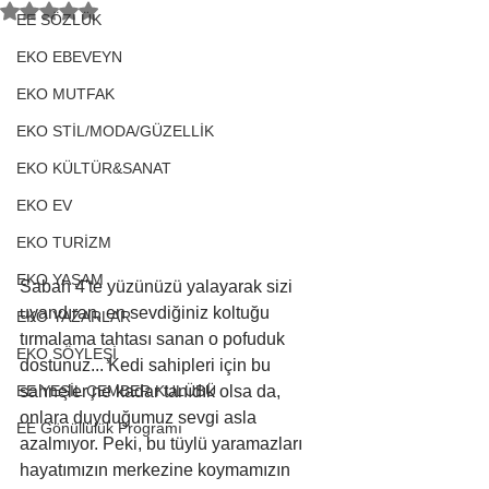
5 üzerinden NaN yıldız
EE SÖZLÜK
EKO EBEVEYN
EKO MUTFAK
EKO STİL/MODA/GÜZELLİK
EKO KÜLTÜR&SANAT
EKO EV
EKO TURİZM
EKO YAŞAM
Sabah 4'te yüzünüzü yalayarak sizi 
uyandıran, en sevdiğiniz koltuğu 
EKO YAZARLAR
tırmalama tahtası sanan o pofuduk 
EKO SÖYLEŞİ
dostunuz... Kedi sahipleri için bu 
sahneler ne kadar tanıdık olsa da, 
EE YEŞİL ÇEMBER KULÜBÜ
onlara duyduğumuz sevgi asla 
EE Gönüllülük Programı
azalmıyor. Peki, bu tüylü yaramazları 
hayatımızın merkezine koymamızın 