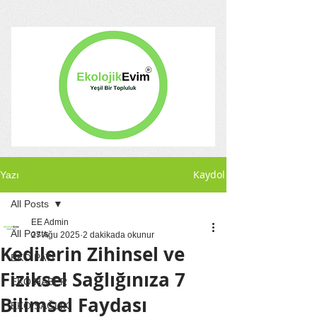
Kaydol
Yazı
All Posts
EE Admin
All Posts
27 Ağu 2025
2 dakikada okunur
Kedilerin Zihinsel ve
EKO PATİ
Fiziksel Sağlığınıza 7
EKO HABER
Bilimsel Faydası
EKO SAĞLIK