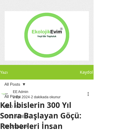
Kaydol
Yazı
All Posts
EE Admin
All Posts
2 Eyl 2024
2 dakikada okunur
Kel İbislerin 300 Yıl
EKO PATİ
Sonra Başlayan Göçü:
EKO HABER
Rehberleri İnsan
EKO SAĞLIK