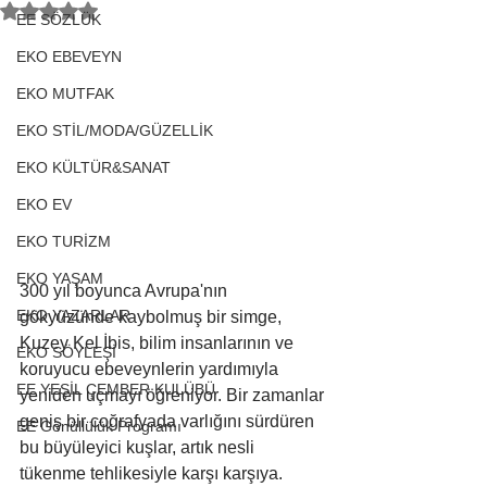
5 üzerinden NaN yıldız
EE SÖZLÜK
EKO EBEVEYN
EKO MUTFAK
EKO STİL/MODA/GÜZELLİK
EKO KÜLTÜR&SANAT
EKO EV
EKO TURİZM
EKO YAŞAM
300 yıl boyunca Avrupa'nın 
EKO YAZARLAR
gökyüzünde kaybolmuş bir simge, 
Kuzey Kel İbis, bilim insanlarının ve 
EKO SÖYLEŞİ
koruyucu ebeveynlerin yardımıyla 
EE YEŞİL ÇEMBER KULÜBÜ
yeniden uçmayı öğreniyor. Bir zamanlar 
geniş bir coğrafyada varlığını sürdüren 
EE Gönüllülük Programı
bu büyüleyici kuşlar, artık nesli 
tükenme tehlikesiyle karşı karşıya. 