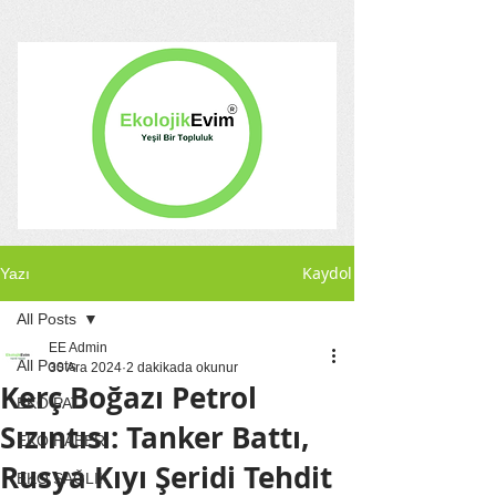
Kaydol
Yazı
All Posts
EE Admin
All Posts
30 Ara 2024
2 dakikada okunur
Kerç Boğazı Petrol
EKO PATİ
Sızıntısı: Tanker Battı,
EKO HABER
Rusya Kıyı Şeridi Tehdit
EKO SAĞLIK