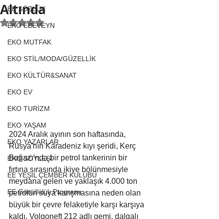
Altında
EE SÖZLÜK
5 üzerinden NaN yıldız
EKO EBEVEYN
EKO MUTFAK
EKO STİL/MODA/GÜZELLİK
EKO KÜLTÜR&SANAT
EKO EV
EKO TURİZM
EKO YAŞAM
2024 Aralık ayının son haftasında, 
EKO YAZARLAR
Rusya'nın Karadeniz kıyı şeridi, Kerç 
Boğazı'nda bir petrol tankerinin bir 
EKO SÖYLEŞİ
fırtına sırasında ikiye bölünmesiyle 
EE YEŞİL ÇEMBER KULÜBÜ
meydana gelen ve yaklaşık 4.000 ton 
EE Gönüllülük Programı
petrolün suya karışmasına neden olan 
büyük bir çevre felaketiyle karşı karşıya 
kaldı. Volgoneft 212 adlı gemi, dalgalı 