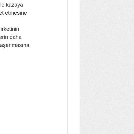
yle kazaya 
et etmesine 
rketinin 
erin daha 
 yaşanmasına 