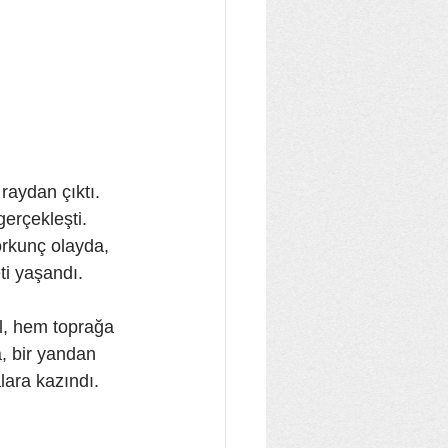
aydan çıktı. 
erçekleşti. 
orkunç olayda, 
ti yaşandı.
l, hem toprağa 
, bir yandan 
lara kazındı.