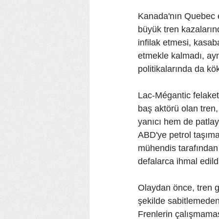
Kanada'nın Quebec e
büyük tren kazalarınd
infilak etmesi, kasab
etmekle kalmadı, ayn
politikalarında da kök
Lac-Mégantic felaketi
baş aktörü olan tren
yanıcı hem de patlayı
ABD'ye petrol taşıma
mühendis tarafından 
defalarca ihmal edildi
Olaydan önce, tren ge
şekilde sabitlemeden
Frenlerin çalışmamas