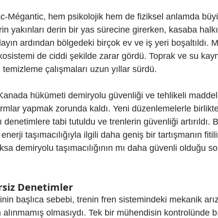
-Mégantic, hem psikolojik hem de fiziksel anlamda büyük
in yakınları derin bir yas sürecine girerken, kasaba hal
layın ardından bölgedeki birçok ev ve iş yeri boşaltıldı. 
ekosistemi de ciddi şekilde zarar gördü. Toprak ve su kay
in temizleme çalışmaları uzun yıllar sürdü.
Kanada hükümeti demiryolu güvenliği ve tehlikeli maddel
rmlar yapmak zorunda kaldı. Yeni düzenlemelerle birlikte,
 denetimlere tabi tutuldu ve trenlerin güvenliği artırıldı. 
ji taşımacılığıyla ilgili daha geniş bir tartışmanın fitilin
oksa demiryolu taşımacılığının mı daha güvenli olduğu 
rsiz Denetimler
nin başlıca sebebi, trenin fren sistemindeki mekanik arıza
n alınmamış olmasıydı. Tek bir mühendisin kontrolünde bır