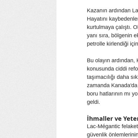
Kazanın ardından Lac
Hayatını kaybedenler
kurtulmaya çalıştı. O
yanı sıra, bölgenin 
petrolle kirlendiği iç
Bu olayın ardından, 
konusunda ciddi refo
taşımacılığı daha sıkı
zamanda Kanada'da ener
boru hatlarının mı y
geldi.
İhmaller ve Yete
Lac-Mégantic felaketi
güvenlik önlemlerini