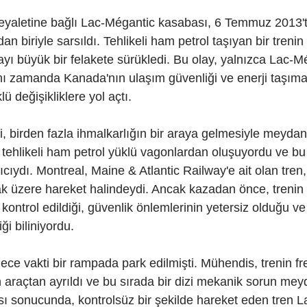
yaletine bağlı Lac-Mégantic kasabası, 6 Temmuz 2013't
an biriyle sarsıldı. Tehlikeli ham petrol taşıyan bir treni
ayı büyük bir felakete sürükledi. Bu olay, yalnızca Lac-M
ı zamanda Kanada'nın ulaşım güvenliği ve enerji taşımac
lü değişikliklere yol açtı.
, birden fazla ihmalkarlığın bir araya gelmesiyle meydan
, tehlikeli ham petrol yüklü vagonlardan oluşuyordu ve b
cıydı. Montreal, Maine & Atlantic Railway'e ait olan tre
k üzere hareket halindeydi. Ancak kazadan önce, trenin 
kontrol edildiği, güvenlik önlemlerinin yetersiz olduğu 
ği biliniyordu.
ce vakti bir rampada park edilmişti. Mühendis, trenin fre
 araçtan ayrıldı ve bu sırada bir dizi mekanik sorun mey
ı sonucunda, kontrolsüz bir şekilde hareket eden tren L