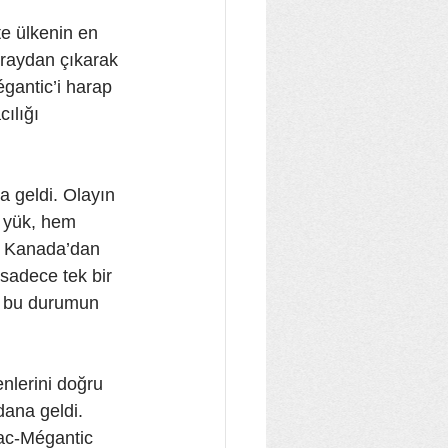
e ülkenin en 
n raydan çıkarak 
égantic’i harap 
ılığı 
a geldi. Olayın 
u yük, hem 
n, Kanada’dan 
sadece tek bir 
ve bu durumun 
nlerini doğru 
dana geldi. 
ac-Mégantic 