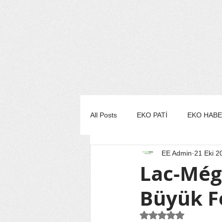
All Posts
EKO PATİ
EKO HAB
EE Admin
21 Eki 2
EKO MUTFAK
EKO STİL/MO
Lac-Még
Büyük F
EKO TURİZM
EKO YAŞAM
5 üzerinden NaN yı