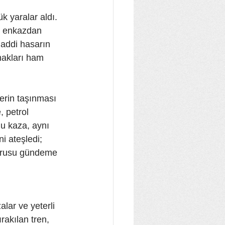
 yaralar aldı. 
kı enkazdan 
Maddi hasarın 
nakları ham 
erin taşınması 
 petrol 
Bu kaza, aynı 
i ateşledi; 
sorusu gündeme 
lar ve yeterli 
akılan tren, 