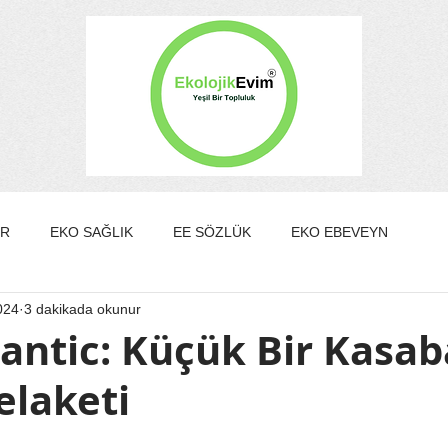
ER
EKO SAĞLIK
EE SÖZLÜK
EKO EBEVEYN
024
3 dakikada okunur
DA/GÜZELLİK
EKO KÜLTÜR&SANAT
EKO EV
antic: Küçük Bir Kasab
elaketi
EKO YAZARLAR
EKO SÖYLEŞİ
ldız