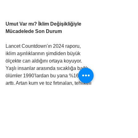
Umut Var mı? İklim Değişikliğiyle 
Mücadelede Son Durum
Lancet Countdown'ın 2024 raporu, 
iklim aşırılıklarının şimdiden büyük 
ölçekte can aldığını ortaya koyuyor. 
Yaşlı insanlar arasında sıcaklığa bağlı 
ölümler 1990'lardan bu yana %167 
arttı. Artan kum ve toz fırtınaları, tehlikeli 
derecede yüksek partikül madde 
konsantrasyonlarına maruz kalmayı 
artırıyor. Yükselen sıcaklıklar, dang 
humması, sıtma, Batı Nil hastalığı ve 
vibrioz gibi ölümcül bulaşıcı 
hastalıkların yayılmasını kolaylaştırıyor.