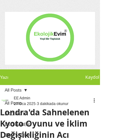
Kaydol
Yazı
All Posts
EE Admin
All Posts
27 Oca 2025
3 dakikada okunur
Londra'da Sahnelenen
EKO PATİ
Kyoto Oyunu ve İklim
EKO HABER
Değişikliğinin Acı
EKO SAĞLIK