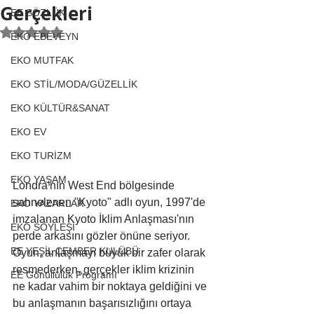
Gerçekleri
EE SÖZLÜK
5 üzerinden NaN yıldız
EKO EBEVEYN
EKO MUTFAK
EKO STİL/MODA/GÜZELLİK
EKO KÜLTÜR&SANAT
EKO EV
EKO TURİZM
EKO YAŞAM
Londra'nın West End bölgesinde 
sahnelenen "Kyoto" adlı oyun, 1997'de 
EKO YAZARLAR
imzalanan Kyoto İklim Anlaşması'nın 
EKO SÖYLEŞİ
perde arkasını gözler önüne seriyor. 
EE YEŞİL ÇEMBER KULÜBÜ
Oyun, anlaşmayı büyük bir zafer olarak 
resmederken, gerçekler iklim krizinin 
EE Gönüllülük Programı
ne kadar vahim bir noktaya geldiğini ve 
bu anlaşmanın başarısızlığını ortaya 