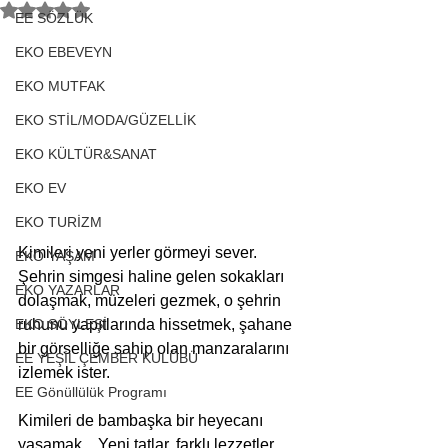
5 üzerinden NaN yıldız
EE SÖZLÜK
EKO EBEVEYN
EKO MUTFAK
EKO STİL/MODA/GÜZELLİK
EKO KÜLTÜR&SANAT
EKO EV
EKO TURİZM
Kimileri yeni yerler görmeyi sever. 
EKO YAŞAM
Şehrin simgesi haline gelen sokakları 
EKO YAZARLAR
dolaşmak, müzeleri gezmek, o şehrin 
ruhunu yapıtlarında hissetmek, şahane 
EKO SÖYLEŞİ
bir görselliğe sahip olan manzaralarını 
EE YEŞİL ÇEMBER KULÜBÜ
izlemek ister. 
EE Gönüllülük Programı
Kimileri de bambaşka bir heyecanı 
yaşamak... Yeni tatlar, farklı lezzetler. 