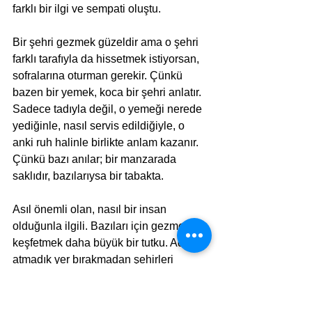
farklı bir ilgi ve sempati oluştu.
Bir şehri gezmek güzeldir ama o şehri 
farklı tarafıyla da hissetmek istiyorsan, 
sofralarına oturman gerekir. Çünkü 
bazen bir yemek, koca bir şehri anlatır. 
Sadece tadıyla değil, o yemeği nerede 
yediğinle, nasıl servis edildiğiyle, o 
anki ruh halinle birlikte anlam kazanır. 
Çünkü bazı anılar; bir manzarada 
saklıdır, bazılarıysa bir tabakta.
Asıl önemli olan, nasıl bir insan 
olduğunla ilgili. Bazıları için gezmek ve 
keşfetmek daha büyük bir tutku. Adım 
atmadık yer bırakmadan şehirleri 
dolaşmak, her müzeye girmek, her 
tarihi yapıyı görmek onların olmazsa 
olmazı. Bazıları içinse seyahat, yavaş 