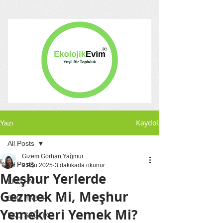
Kaydol
Yazı
All Posts
Gizem Görhan Yağmur
All Posts
9 Ağu 2025
3 dakikada okunur
Meşhur Yerlerde
EKO PATİ
Gezmek Mi, Meşhur
EKO HABER
Yemekleri Yemek Mi?
EKO SAĞLIK