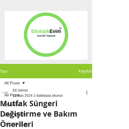
Kaydol
Yazı
All Posts
EE Admin
All Posts
12 Kas 2024
2 dakikada okunur
Mutfak Süngeri
EKO PATİ
Değiştirme ve Bakım
EKO HABER
Önerileri
EKO SAĞLIK