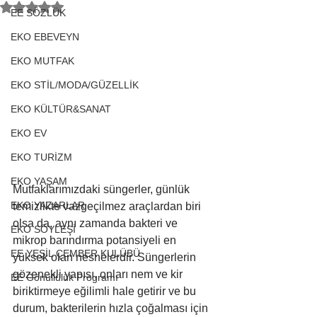
5 üzerinden NaN yıldız
EE SÖZLÜK
EKO EBEVEYN
EKO MUTFAK
EKO STİL/MODA/GÜZELLİK
EKO KÜLTÜR&SANAT
EKO EV
EKO TURİZM
EKO YAŞAM
Mutfaklarımızdaki süngerler, günlük 
EKO YAZARLAR
temizlikte vazgeçilmez araçlardan biri 
olsa da, aynı zamanda bakteri ve 
EKO SÖYLEŞİ
mikrop barındırma potansiyeli en 
EE YEŞİL ÇEMBER KULÜBÜ
yüksek olan nesnelerdir. Süngerlerin 
gözenekli yapısı, onları nem ve kir 
EE Gönüllülük Programı
biriktirmeye eğilimli hale getirir ve bu 
durum, bakterilerin hızla çoğalması için 