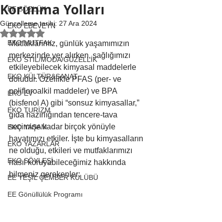
Korunma Yolları
EE SÖZLÜK
Güncelleme tarihi:
27 Ara 2024
EKO EBEVEYN
5 üzerinden NaN yıldız
EKO MUTFAK
Mutfaklarımız, günlük yaşamımızın 
merkezinde yer alırken, sağlığımızı 
EKO STİL/MODA/GÜZELLİK
etkileyebilecek kimyasal maddelerle 
EKO KÜLTÜR&SANAT
doludur. Özellikle PFAS (per- ve 
polifloroalkil maddeler) ve BPA 
EKO EV
(bisfenol A) gibi “sonsuz kimyasallar,” 
EKO TURİZM
gıda hazırlığından tencere-tava 
seçimine kadar birçok yönüyle 
EKO YAŞAM
hayatımızı etkiler. İşte bu kimyasalların 
EKO YAZARLAR
ne olduğu, etkileri ve mutfaklarımızı 
EKO SÖYLEŞİ
nasıl koruyabileceğimiz hakkında 
bilmeniz gerekenler:
EE YEŞİL ÇEMBER KULÜBÜ
EE Gönüllülük Programı