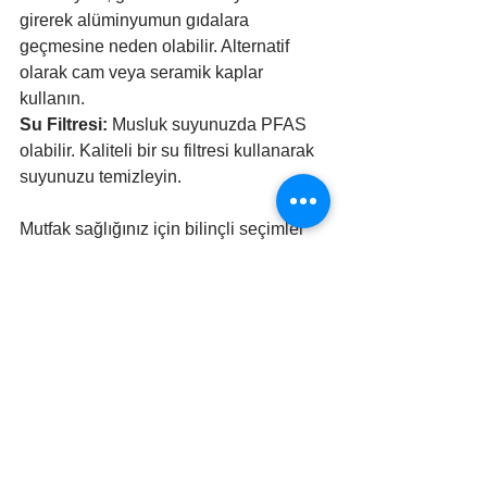
girerek alüminyumun gıdalara 
geçmesine neden olabilir. Alternatif 
olarak cam veya seramik kaplar 
kullanın.
Su Filtresi:
 Musluk suyunuzda PFAS 
olabilir. Kaliteli bir su filtresi kullanarak 
suyunuzu temizleyin.
Mutfak sağlığınız için bilinçli seçimler 
yapmak, sonsuz kimyasallara 
maruziyeti azaltmanın ilk adımıdır. 
Sağlıklı ve güvenli bir mutfakta yemek 
yapmak için bu önerilere dikkat edin!
#sağlık
#pfas
#kimyasallar
EKO SAĞLIK