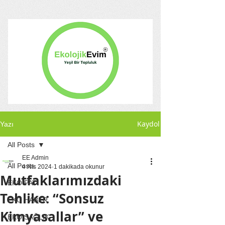
Kaydol
Yazı
All Posts
EE Admin
All Posts
4 Nis 2024
1 dakikada okunur
Mutfaklarımızdaki
EKO PATİ
Tehlike: “Sonsuz
EKO HABER
Kimyasallar” ve
EKO SAĞLIK