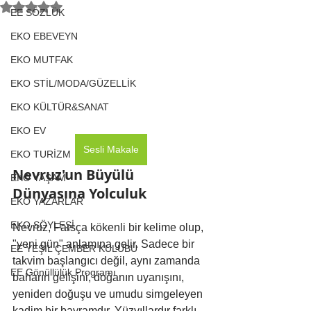
5 üzerinden NaN yıldız
EE SÖZLÜK
EKO EBEVEYN
EKO MUTFAK
EKO STİL/MODA/GÜZELLİK
EKO KÜLTÜR&SANAT
EKO EV
Sesli Makale
EKO TURİZM
Nevruz'un Büyülü 
EKO YAŞAM
Dünyasına Yolculuk
EKO YAZARLAR
EKO SÖYLEŞİ
Nevruz, Farsça kökenli bir kelime olup, 
"yeni gün" anlamına gelir. Sadece bir 
EE YEŞİL ÇEMBER KULÜBÜ
takvim başlangıcı değil, aynı zamanda 
EE Gönüllülük Programı
baharın gelişini, doğanın uyanışını, 
yeniden doğuşu ve umudu simgeleyen 
kadim bir bayramdır. Yüzyıllardır farklı 