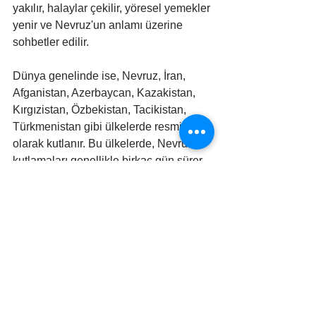
yakılır, halaylar çekilir, yöresel yemekler 
yenir ve Nevruz'un anlamı üzerine 
sohbetler edilir.
Dünya genelinde ise, Nevruz, İran, 
Afganistan, Azerbaycan, Kazakistan, 
Kırgızistan, Özbekistan, Tacikistan, 
Türkmenistan gibi ülkelerde resmi tatil 
olarak kutlanır. Bu ülkelerde, Nevruz 
kutlamaları genellikle birkaç gün sürer 
ve çeşitli etkinliklerle dolu dolu geçer.
Nevruz ve Biyoçeşitlilik: 
Doğayı Korumak
Nevruz, doğanın yeniden canlanışını 
kutlamakla birlikte, doğayı koruma 
bilincini de artırmamız gereken bir 