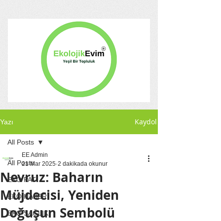
Kaydol
Yazı
All Posts
EE Admin
All Posts
21 Mar 2025
2 dakikada okunur
Nevruz: Baharın
EKO PATİ
Müjdecisi, Yeniden
EKO HABER
Doğuşun Sembolü
EKO SAĞLIK