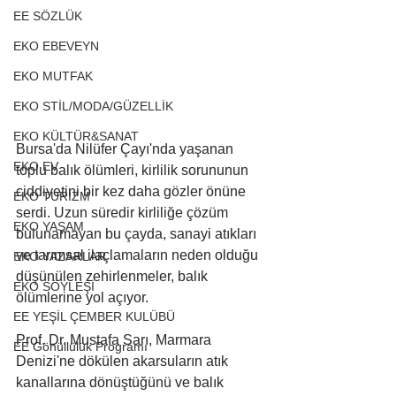
EE SÖZLÜK
EKO EBEVEYN
EKO MUTFAK
EKO STİL/MODA/GÜZELLİK
EKO KÜLTÜR&SANAT
Bursa'da Nilüfer Çayı'nda yaşanan 
EKO EV
toplu balık ölümleri, kirlilik sorununun 
ciddiyetini bir kez daha gözler önüne 
EKO TURİZM
serdi. Uzun süredir kirliliğe çözüm 
EKO YAŞAM
bulunamayan bu çayda, sanayi atıkları 
ve tarımsal ilaçlamaların neden olduğu 
EKO YAZARLAR
düşünülen zehirlenmeler, balık 
EKO SÖYLEŞİ
ölümlerine yol açıyor. 
EE YEŞİL ÇEMBER KULÜBÜ
Prof. Dr. Mustafa Sarı, Marmara 
EE Gönüllülük Programı
Denizi'ne dökülen akarsuların atık 
kanallarına dönüştüğünü ve balık 