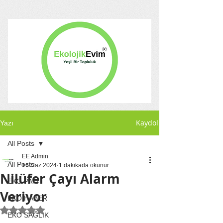
Kaydol
Yazı
All Posts
EE Admin
All Posts
16 Haz 2024
1 dakikada okunur
Nilüfer Çayı Alarm
EKO PATİ
Veriyor
EKO HABER
5 üzerinden NaN yıldız
EKO SAĞLIK