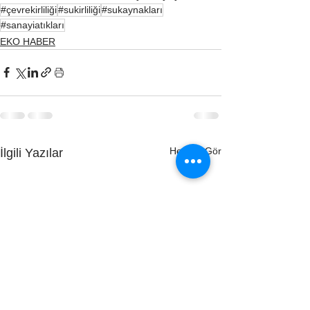
#çevrekirliliği
#sukirliliği
#sukaynakları
#sanayiatıkları
EKO HABER
Hepsini Gör
İlgili Yazılar